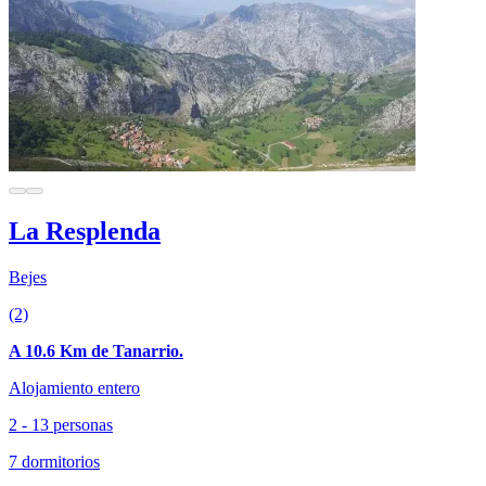
La Resplenda
Bejes
(2)
A 10.6 Km de Tanarrio.
Alojamiento entero
2 - 13 personas
7 dormitorios