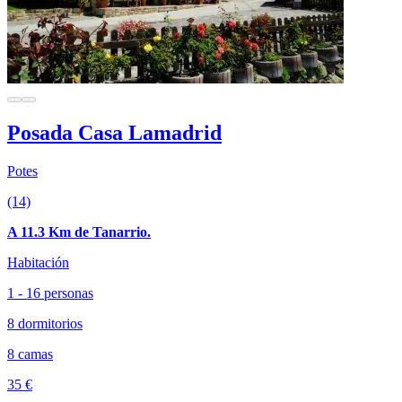
Posada Casa Lamadrid
Potes
(14)
A 11.3 Km de Tanarrio.
Habitación
1 - 16 personas
8 dormitorios
8 camas
35 €