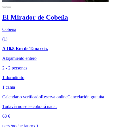
El Mirador de Cobeña
Cobeña
(1)
A 10.8 Km de Tanarrio.
Alojamiento entero
2 - 2 personas
1 dormitorio
1 cama
Calendario verificado
Reserva online
Cancelación gratuita
Todavía no se te cobrará nada.
63 €
pers./noche (aprox.)