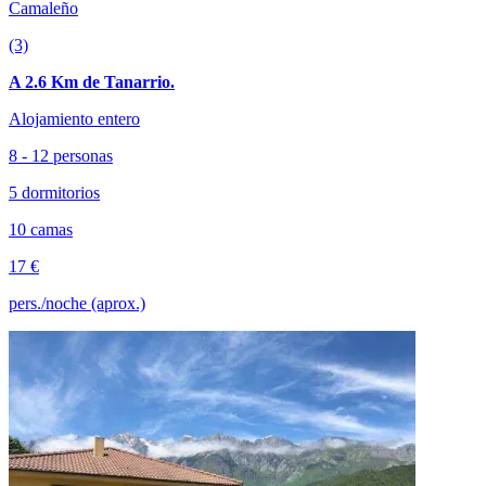
Camaleño
(3)
A 2.6 Km de Tanarrio.
Alojamiento entero
8 - 12 personas
5 dormitorios
10 camas
17 €
pers./noche (aprox.)