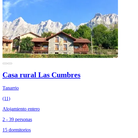
Casa rural Las Cumbres
Tanarrio
(11)
Alojamiento entero
2 - 39 personas
15 dormitorios