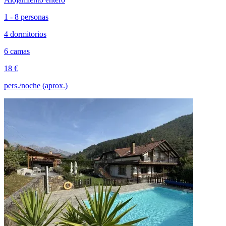
1 - 8 personas
4 dormitorios
6 camas
18 €
pers./noche (aprox.)