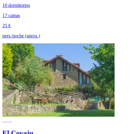
10 dormitorios
17 camas
25 €
pers./noche (aprox.)
El Covaju