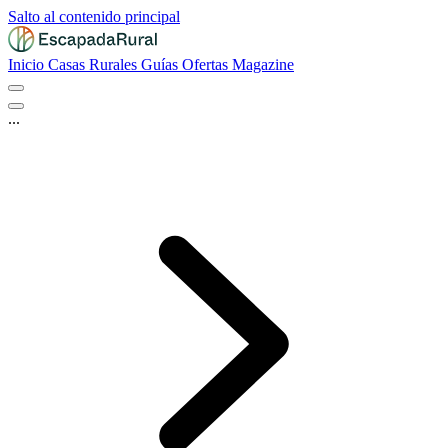
Salto al contenido principal
Inicio
Casas Rurales
Guías
Ofertas
Magazine
...