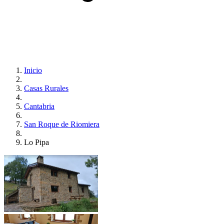
Inicio
Casas Rurales
Cantabria
San Roque de Riomiera
Lo Pipa