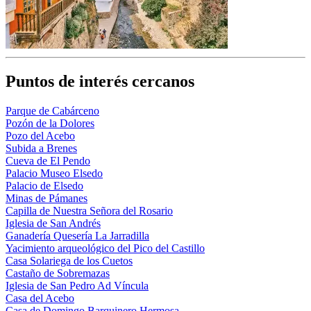
Puntos de interés cercanos
Parque de Cabárceno
Pozón de la Dolores
Pozo del Acebo
Subida a Brenes
Cueva de El Pendo
Palacio Museo Elsedo
Palacio de Elsedo
Minas de Pámanes
Capilla de Nuestra Señora del Rosario
Iglesia de San Andrés
Ganadería Quesería La Jarradilla
Yacimiento arqueológico del Pico del Castillo
Casa Solariega de los Cuetos
Castaño de Sobremazas
Iglesia de San Pedro Ad Víncula
Casa del Acebo
Casa de Domingo Barquinero Hermosa