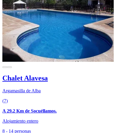
Chalet Alavesa
Argamasilla de Alba
(7)
A 29.2 Km de Socuéllamos.
Alojamiento entero
8 - 14 personas