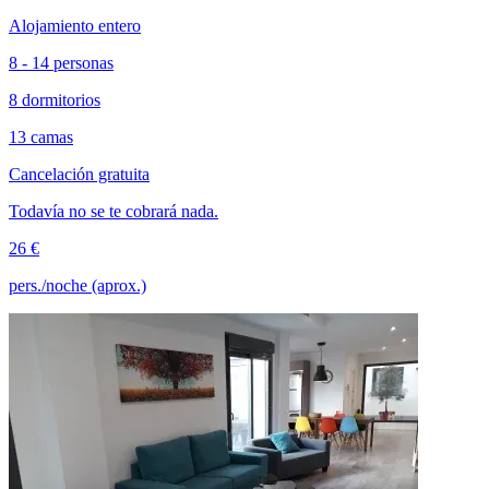
Alojamiento entero
8 - 14 personas
8 dormitorios
13 camas
Cancelación gratuita
Todavía no se te cobrará nada.
26 €
pers./noche (aprox.)