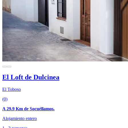
El Loft de Dulcinea
El Toboso
(0)
A 29.9 Km de Socuéllamos.
Alojamiento entero