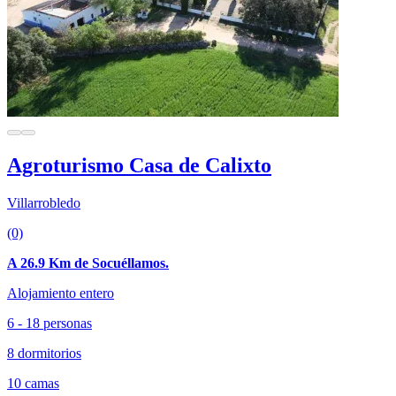
Agroturismo Casa de Calixto
Villarrobledo
(0)
A 26.9 Km de Socuéllamos.
Alojamiento entero
6 - 18 personas
8 dormitorios
10 camas