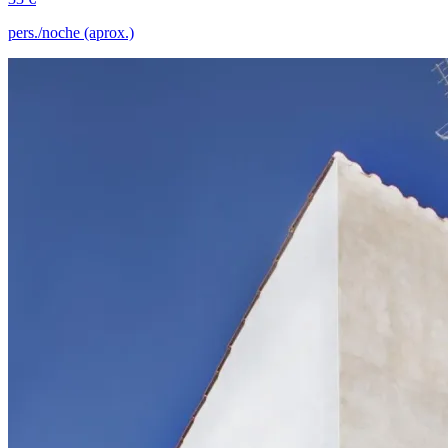
pers./noche (aprox.)