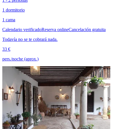
1 - 2 personas
1 dormitorio
1 cama
Calendario verificado
Reserva online
Cancelación gratuita
Todavía no se te cobrará nada.
33 €
pers./noche (aprox.)