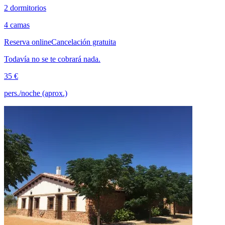
2 dormitorios
4 camas
Reserva online
Cancelación gratuita
Todavía no se te cobrará nada.
35 €
pers./noche (aprox.)