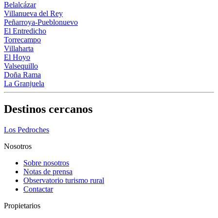
Belalcázar
Villanueva del Rey
Peñarroya-Pueblonuevo
El Entredicho
Torrecampo
Villaharta
El Hoyo
Valsequillo
Doña Rama
La Granjuela
Destinos cercanos
Los Pedroches
Nosotros
Sobre nosotros
Notas de prensa
Observatorio turismo rural
Contactar
Propietarios