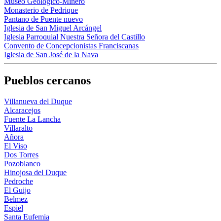
Museo Geológico-Minero
Monasterio de Pedrique
Pantano de Puente nuevo
Iglesia de San Miguel Arcángel
Iglesia Parroquial Nuestra Señora del Castillo
Convento de Concepcionistas Franciscanas
Iglesia de San José de la Nava
Pueblos cercanos
Villanueva del Duque
Alcaracejos
Fuente La Lancha
Villaralto
Añora
El Viso
Dos Torres
Pozoblanco
Hinojosa del Duque
Pedroche
El Guijo
Belmez
Espiel
Santa Eufemia