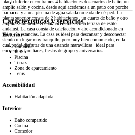
planta inferior encontramos 4 habitaciones dos cuartos de baño, un
amplio salón y cocina, desde aquí acedemos a un patio con porche,
barbacoa y a una piscina de agua salada rodeada de césped. La
planta superior consta de 2 habitaciones , un cuarto de baño y otro
Características y servicios
amplio salón desde el cual hacedemos a una terraza de estilo
andalusí. La casa consta de calefacción y aire acondicionado en
Exterior
todas sus estancias. La casa es ideal para descansar y desconectar
siendo un lugar muy tranquilo, pero muy bien comunicado, en la
cual podrá disfrutar de una estancia maravillosa , ideal para
Barbacoa
encuentros familiares, fiestas de grupo y aniversarios.
Jardín
Piscina
Terraza
Zona de aparcamiento
Tenis
Accesibilidad
Habitación adaptada
Interior
Baño compartido
Cocina
Comedor