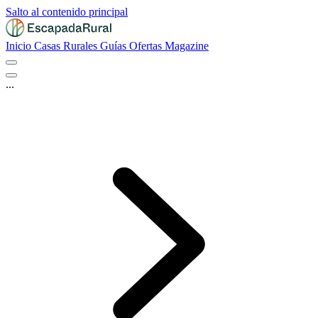
Salto al contenido principal
Inicio
Casas Rurales
Guías
Ofertas
Magazine
...