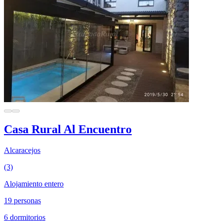
Casa Rural Al Encuentro
Alcaracejos
(3)
Alojamiento entero
19 personas
6 dormitorios