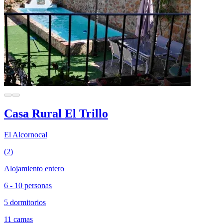
Casa Rural El Trillo
El Alcornocal
(2)
Alojamiento entero
6 - 10 personas
5 dormitorios
11 camas