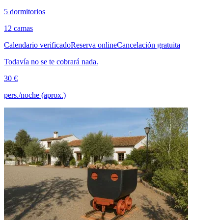
5 dormitorios
12 camas
Calendario verificado
Reserva online
Cancelación gratuita
Todavía no se te cobrará nada.
30 €
pers./noche (aprox.)