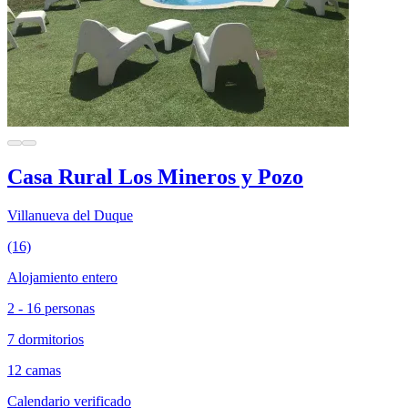
Casa Rural Los Mineros y Pozo
Villanueva del Duque
(16)
Alojamiento entero
2 - 16 personas
7 dormitorios
12 camas
Calendario verificado