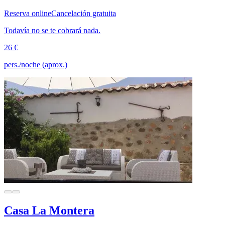
Reserva online
Cancelación gratuita
Todavía no se te cobrará nada.
26 €
pers./noche (aprox.)
Casa La Montera