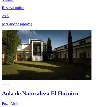
Reserva online
28 €
pers./noche (aprox.)
Aula de Naturaleza El Hornico
Pozo Alcón