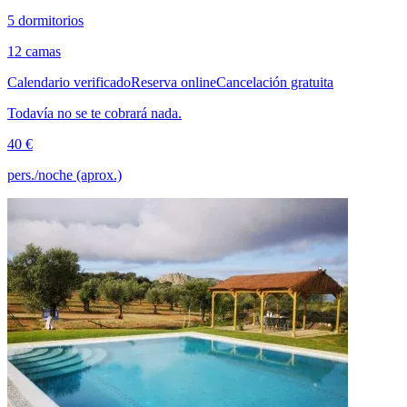
5 dormitorios
12 camas
Calendario verificado
Reserva online
Cancelación gratuita
Todavía no se te cobrará nada.
40 €
pers./noche (aprox.)