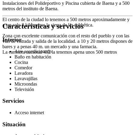
Instalaciones del Polideportivo y Piscina cubierta de Baena y a 500
metros del instituto de Baena.
El centro de la ciudad lo tenemos a 500 metros aproximadamente y
Características y servicios
a tan solo 8 kilómetros la sierra de las subbética.
Zona con excelente comunicación con el resto del pueblo y con las
Interior
vías de entrada y salida de la localidad. a 10 y 20 metros dispones de
bares y a penas 40 m. un mercado y una farmacia.
Aire acondicionado
La carretera nacional 432 la tenemos apena unos 500 metros
Baño en habitación
Cocina
Comedor
Lavadora
Lavavajillas
Microondas
Televisión
Servicios
Acceso internet
Situación