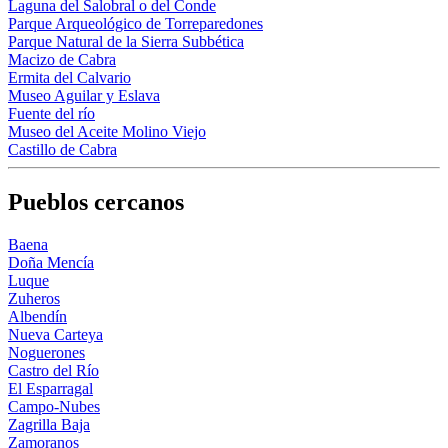
Laguna del Salobral o del Conde
Parque Arqueológico de Torreparedones
Parque Natural de la Sierra Subbética
Macizo de Cabra
Ermita del Calvario
Museo Aguilar y Eslava
Fuente del río
Museo del Aceite Molino Viejo
Castillo de Cabra
Pueblos cercanos
Baena
Doña Mencía
Luque
Zuheros
Albendín
Nueva Carteya
Noguerones
Castro del Río
El Esparragal
Campo-Nubes
Zagrilla Baja
Zamoranos