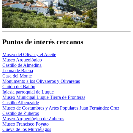
Puntos de interés cercanos
Museo del Olivar y el Aceite
Museo Arqueológico
Castillo de Almedina
Leona de Baena
Casa del Monte
Monumento a los Olivareros y Olivareras
Cañón del Bailón
Iglesia parroquial de Luque
Museo Municipal Luque Tierra de Fronteras
Castillo Albenzaide
Museo de Costumbres y Artes Populares Juan Fernández Cruz
Castillo de Zuheros
Museo Arqueológico de Zuheros
Museo Francisco Poyato
Cueva de los Murciélagos