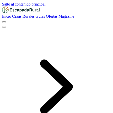
Salto al contenido principal
Inicio
Casas Rurales
Guías
Ofertas
Magazine
...