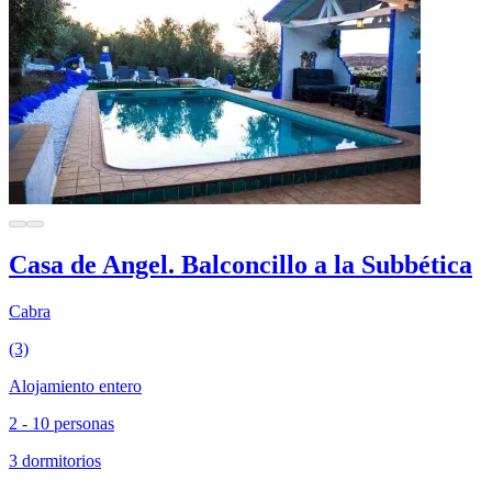
Casa de Angel. Balconcillo a la Subbética
Cabra
(3)
Alojamiento entero
2 - 10 personas
3 dormitorios