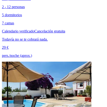
2 - 12 personas
5 dormitorios
7 camas
Calendario verificado
Cancelación gratuita
Todavía no se te cobrará nada.
29 €
pers./noche (aprox.)