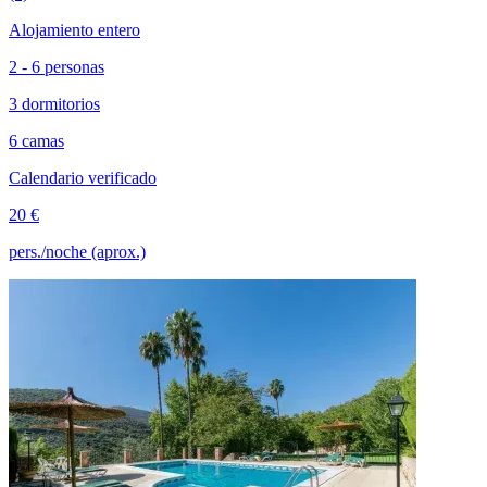
Alojamiento entero
2 - 6 personas
3 dormitorios
6 camas
Calendario verificado
20 €
pers./noche (aprox.)