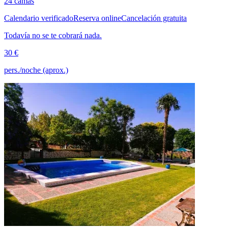
24 camas
Calendario verificado
Reserva online
Cancelación gratuita
Todavía no se te cobrará nada.
30 €
pers./noche (aprox.)