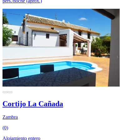
pers./noche (aprox.)
Cortijo La Cañada
Zambra
(0)
Alojamiento entero