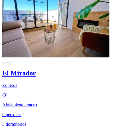
El Mirador
Zuheros
(0)
Alojamiento entero
6 personas
3 dormitorios