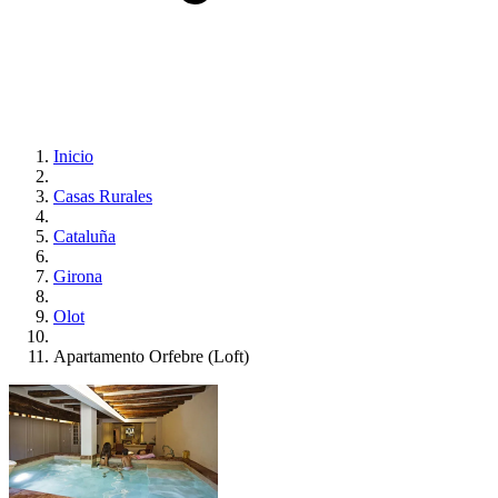
Inicio
Casas Rurales
Cataluña
Girona
Olot
Apartamento Orfebre (Loft)