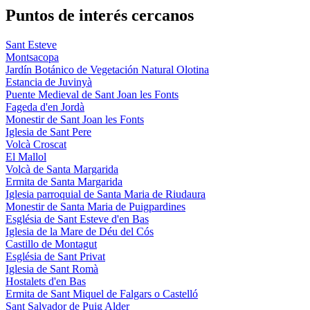
Puntos de interés cercanos
Sant Esteve
Montsacopa
Jardín Botánico de Vegetación Natural Olotina
Estancia de Juvinyà
Puente Medieval de Sant Joan les Fonts
Fageda d'en Jordà
Monestir de Sant Joan les Fonts
Iglesia de Sant Pere
Volcà Croscat
El Mallol
Volcà de Santa Margarida
Ermita de Santa Margarida
Iglesia parroquial de Santa Maria de Riudaura
Monestir de Santa Maria de Puigpardines
Església de Sant Esteve d'en Bas
Iglesia de la Mare de Déu del Cós
Castillo de Montagut
Església de Sant Privat
Iglesia de Sant Romà
Hostalets d'en Bas
Ermita de Sant Miquel de Falgars o Castelló
Sant Salvador de Puig Alder