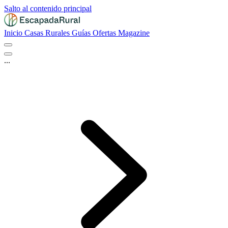
Salto al contenido principal
Inicio
Casas Rurales
Guías
Ofertas
Magazine
...