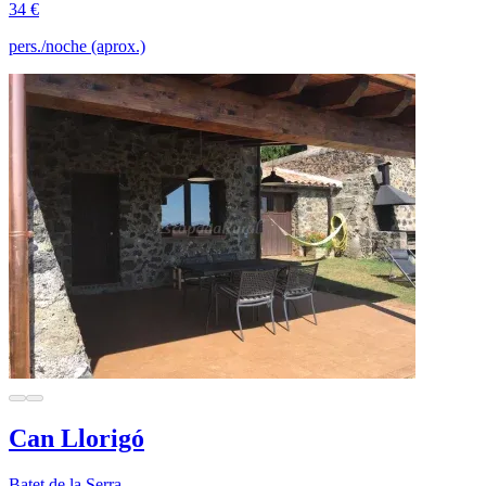
34 €
pers./noche (aprox.)
Can Llorigó
Batet de la Serra