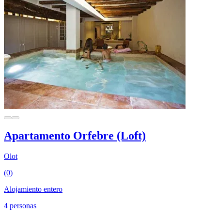
Apartamento Orfebre (Loft)
Olot
(0)
Alojamiento entero
4 personas