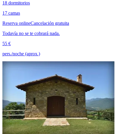
18 dormitorios
17 camas
Reserva online
Cancelación gratuita
Todavía no se te cobrará nada.
55 €
pers./noche (aprox.)