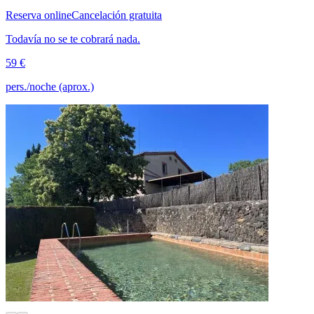
Reserva online
Cancelación gratuita
Todavía no se te cobrará nada.
59 €
pers./noche (aprox.)