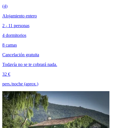
(4)
Alojamiento entero
2 - 11 personas
4 dormitorios
8 camas
Cancelación gratuita
Todavía no se te cobrará nada.
32 €
pers./noche (aprox.)