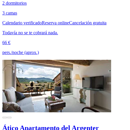
2 dormitorios
3 camas
Calendario verificado
Reserva online
Cancelación gratuita
Todavía no se te cobrará nada.
66 €
pers./noche (aprox.)
Ático Apartamento del Argenter