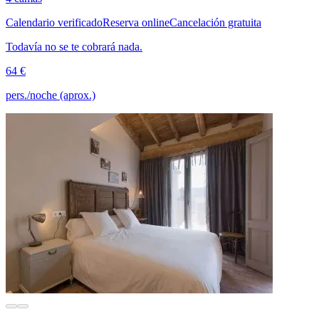
Calendario verificado
Reserva online
Cancelación gratuita
Todavía no se te cobrará nada.
64 €
pers./noche (aprox.)