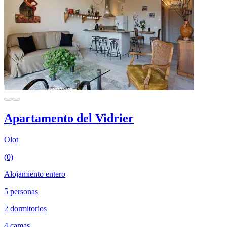
Apartamento del Vidrier
Olot
(0)
Alojamiento entero
5 personas
2 dormitorios
4 camas