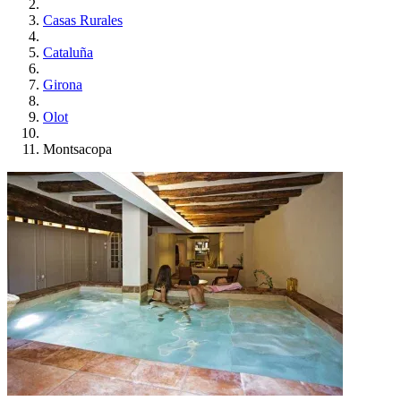
Casas Rurales
Cataluña
Girona
Olot
Montsacopa