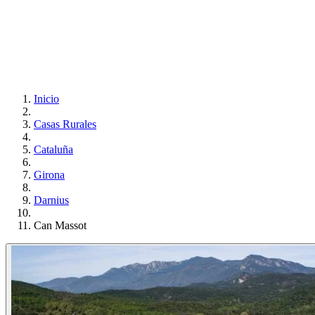
Inicio
Casas Rurales
Cataluña
Girona
Darnius
Can Massot