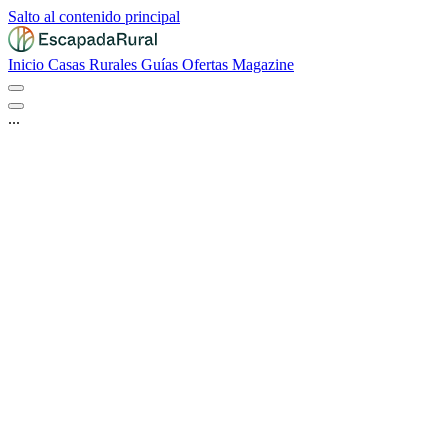
Salto al contenido principal
Inicio
Casas Rurales
Guías
Ofertas
Magazine
...