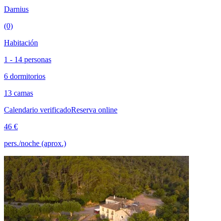
Darnius
(0)
Habitación
1 - 14 personas
6 dormitorios
13 camas
Calendario verificado
Reserva online
46 €
pers./noche (aprox.)