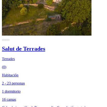
Salut de Terrades
Terrades
(0)
Habitación
2 - 23 personas
1 dormitorio
16 camas