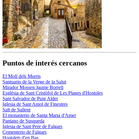
Puntos de interés cercanos
El Molí dels Murris
Santuario de la Verge de la Salut
Mirador Mossen Jaume Borrell
Església de Sant Cristòfol de Les Planes d'Hostoles
Sant Salvador de Puig Alder
Iglesia de Sant Aniol de Finestres
Salt de Sallent
El monasterio de Santa Maria d'Amer
Pantano de Susqueda
Iglesia de Sant Pere de Falgars
Cementerio de Falgars
Hostalets d'en Bas