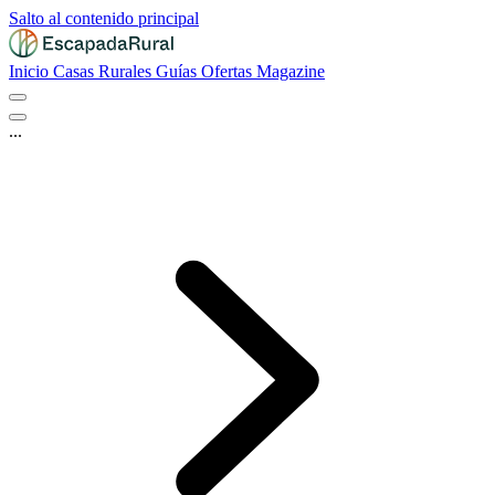
Salto al contenido principal
Inicio
Casas Rurales
Guías
Ofertas
Magazine
...