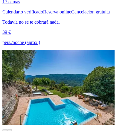
17 camas
Calendario verificado
Reserva online
Cancelación gratuita
Todavía no se te cobrará nada.
39 €
pers./noche (aprox.)