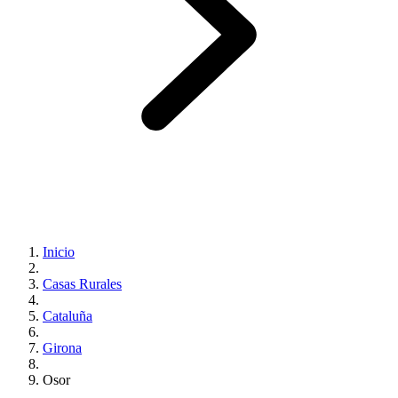
Inicio
Casas Rurales
Cataluña
Girona
Osor