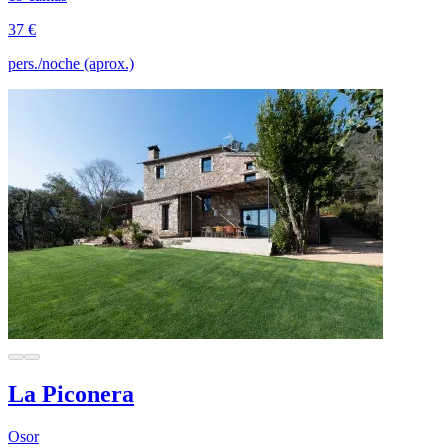
37 €
pers./noche (aprox.)
La Piconera
Osor