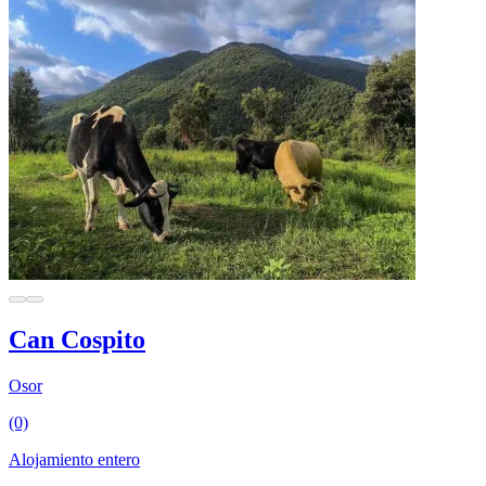
Can Cospito
Osor
(0)
Alojamiento entero