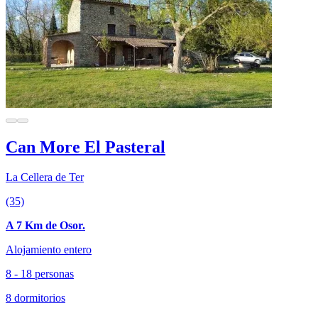
Can More El Pasteral
La Cellera de Ter
(35)
A 7 Km de Osor.
Alojamiento entero
8 - 18 personas
8 dormitorios