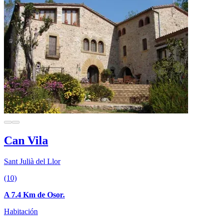
Can Vila
Sant Julià del Llor
(10)
A 7.4 Km de Osor.
Habitación