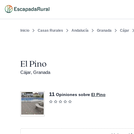
Inicio
Casas Rurales
Andalucía
Granada
Cájar
El Pino
Cájar, Granada
11
Opiniones sobre
El Pino