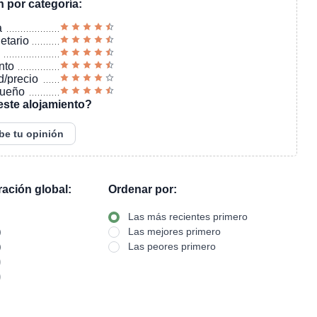
n por categoría:
a
ietario
nto
d/precio
sueño
este alojamiento?
be tu opinión
oración global:
Ordenar por:
Las más recientes primero
)
Las mejores primero
)
Las peores primero
)
)