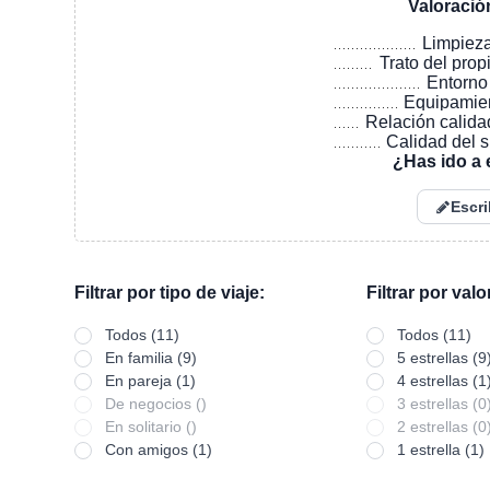
Valoració
Limpiez
Trato del prop
Entorno
Equipamie
Relación calida
Calidad del 
¿Has ido a 
Escri
Filtrar por tipo de viaje:
Filtrar por val
Todos (11)
Todos (11)
En familia (9)
5 estrellas (9
En pareja (1)
4 estrellas (1
De negocios ()
3 estrellas (0
En solitario ()
2 estrellas (0
Con amigos (1)
1 estrella (1)