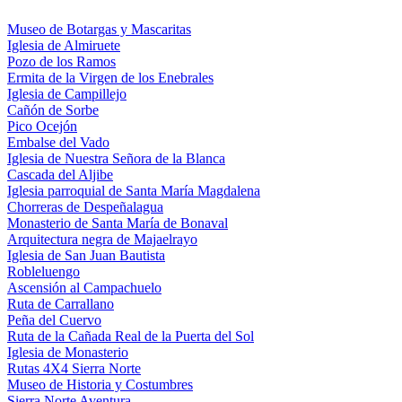
Museo de Botargas y Mascaritas
Iglesia de Almiruete
Pozo de los Ramos
Ermita de la Virgen de los Enebrales
Iglesia de Campillejo
Cañón de Sorbe
Pico Ocejón
Embalse del Vado
Iglesia de Nuestra Señora de la Blanca
Cascada del Aljibe
Iglesia parroquial de Santa María Magdalena
Chorreras de Despeñalagua
Monasterio de Santa María de Bonaval
Arquitectura negra de Majaelrayo
Iglesia de San Juan Bautista
Robleluengo
Ascensión al Campachuelo
Ruta de Carrallano
Peña del Cuervo
Ruta de la Cañada Real de la Puerta del Sol
Iglesia de Monasterio
Rutas 4X4 Sierra Norte
Museo de Historia y Costumbres
Sierra Norte Aventura