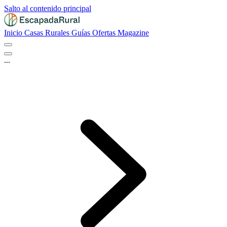
Salto al contenido principal
Inicio
Casas Rurales
Guías
Ofertas
Magazine
...