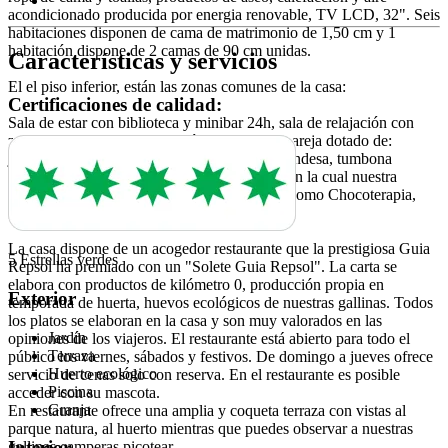
acondicionado producida por energia renovable, TV LCD, 32". Seis
habitaciones disponen de cama de matrimonio de 1,50 cm y 1
habitación dispone de 2 camas de 90 cm unidas.
Características y servicios
El el piso inferior, están las zonas comunes de la casa:
Certificaciones de calidad:
Sala de estar con biblioteca y minibar 24h, sala de relajación con
zona SPA para uso privado sólo para ti y tu pareja dotado de:
jacuzzy 2x2 con cascada de agua, sauna finlandesa, tumbona
térmica y ducha escocesa con cromoterapia, en la cual nuestra
masajista realiza diferentes tipos de circuitos como Chocoterapia,
esencias y masaje con cítricos.
La casa dispone de un acogedor restaurante que la prestigiosa Guia
5 Estrellas verdes
Repsol ha premiado con un "Solete Guia Repsol". La carta se
elabora con productos de kilómetro 0, producción propia en
Exterior
temporada de huerta, huevos ecológicos de nuestras gallinas. Todos
los platos se elaboran en la casa y son muy valorados en las
Jardín
opiniones de los viajeros. El restaurante está abierto para todo el
Terraza
público los viernes, sábados y festivos. De domingo a jueves ofrece
Huerto ecológico
servicio de cenas solo con reserva. En el restaurante es posible
Piscina
acceder con su mascota.
Granja
En restaurante ofrece una amplia y coqueta terraza con vistas al
parque natura, al huerto mientras que puedes observar a nuestras
Interior
gallinas camperas picotear.