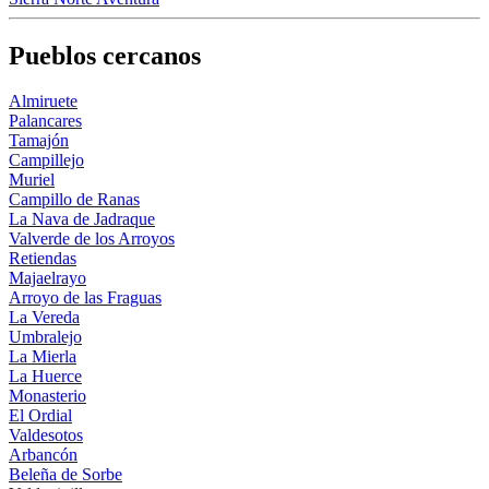
Pueblos cercanos
Almiruete
Palancares
Tamajón
Campillejo
Muriel
Campillo de Ranas
La Nava de Jadraque
Valverde de los Arroyos
Retiendas
Majaelrayo
Arroyo de las Fraguas
La Vereda
Umbralejo
La Mierla
La Huerce
Monasterio
El Ordial
Valdesotos
Arbancón
Beleña de Sorbe