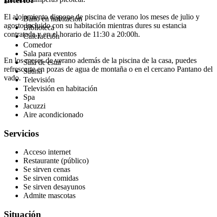
El alojamiento dispone de piscina de verano los meses de julio y
Baño en habitación
agosto incluido con su habitación mientras dures su estancia
Biblioteca
contratada y en el horario de 11:30 a 20:00h.
Calefacción
Comedor
Sala para eventos
En los meses de verano además de la piscina de la casa, puedes
Sala de estar
refrescarte en pozas de agua de montaña o en el cercano Pantano del
Sauna
vado.
Televisión
Televisión en habitación
Spa
Jacuzzi
Aire acondicionado
Servicios
Acceso internet
Restaurante (público)
Se sirven cenas
Se sirven comidas
Se sirven desayunos
Admite mascotas
Situación