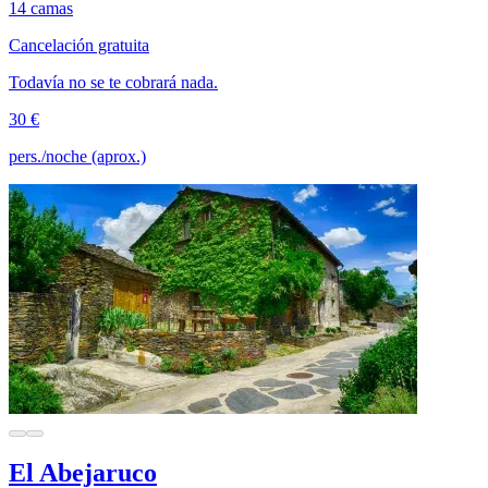
14 camas
Cancelación gratuita
Todavía no se te cobrará nada.
30 €
pers./noche (aprox.)
El Abejaruco