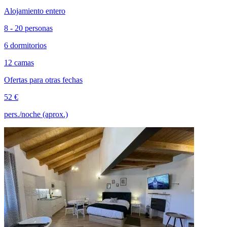
Alojamiento entero
8 - 20 personas
6 dormitorios
12 camas
Ofertas para otras fechas
52 €
pers./noche (aprox.)