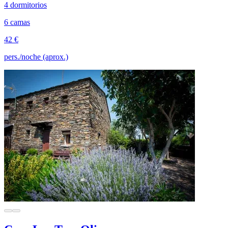
4 dormitorios
6 camas
42 €
pers./noche (aprox.)