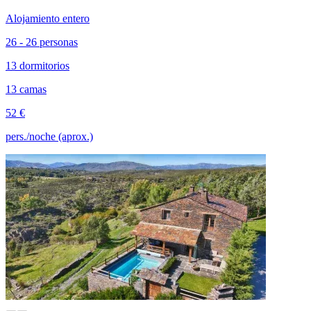
Alojamiento entero
26 - 26 personas
13 dormitorios
13 camas
52 €
pers./noche (aprox.)