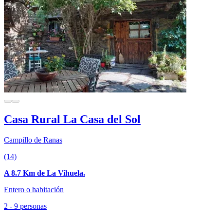
Casa Rural La Casa del Sol
Campillo de Ranas
(14)
A 8.7 Km de La Vihuela.
Entero o habitación
2 - 9 personas