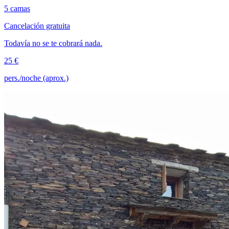
5 camas
Cancelación gratuita
Todavía no se te cobrará nada.
25 €
pers./noche (aprox.)