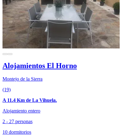
Alojamientos El Horno
Montejo de la Sierra
(19)
A 11.4 Km de La Vihuela.
Alojamiento entero
2 - 27 personas
10 dormitorios