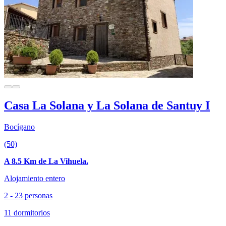
Casa La Solana y La Solana de Santuy I
Bocígano
(50)
A 8.5 Km de La Vihuela.
Alojamiento entero
2 - 23 personas
11 dormitorios