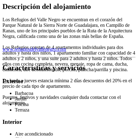
Descripción del alojamiento
Los Refugios del Valle Negro se encuentran en el corazón del
Parque Natural de la Sierra Norte de Guadalajara, en Campillo de
Ranas, uno de los principales pueblos de la Ruta de la Arquitectura
Negra, calificada como una de las zonas más bellas de España.
Los Refugios constan de 4 apartamentos individuales para dos
www.refugiosdelvallenegro.com
adultos y hasta dos niños, 1 apartamento familiar con capacidad de 4
adultos y 2 niños, y una suite para 2 adultos y hasta 2 niños. Todos
ellos con cocina completa, nevera, menaje, ropa de cama, ducha,
Características y servicios
chimenea, aire acondicionado, porche, plancha/parrilla y piscina.
De lunes a jueves estancia mínima 2 días descuentos del 20% en el
Exterior
precio de cada tipo de apartamento.
Barbacoa
Puentes, festivos y navidades cualquier duda contactar con el
Jardín
alojamiento.
Piscina
Terraza
Interior
Aire acondicionado