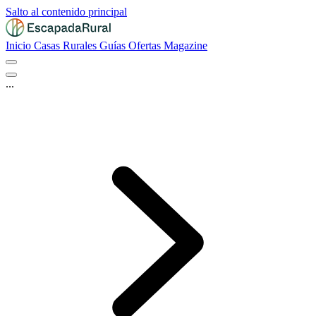
Salto al contenido principal
Inicio
Casas Rurales
Guías
Ofertas
Magazine
...