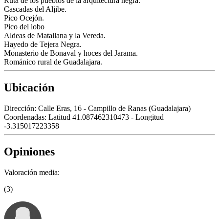
Ruta de los pueblos de la arquitectura negra.
Cascadas del Aljibe.
Pico Ocejón.
Pico del lobo
Aldeas de Matallana y la Vereda.
Hayedo de Tejera Negra.
Monasterio de Bonaval y hoces del Jarama.
Románico rural de Guadalajara.
Ubicación
Dirección:
Calle Eras, 16 - Campillo de Ranas (Guadalajara)
Coordenadas:
Latitud 41.087462310473 - Longitud
-3.315017223358
Opiniones
Valoración media:
(3)