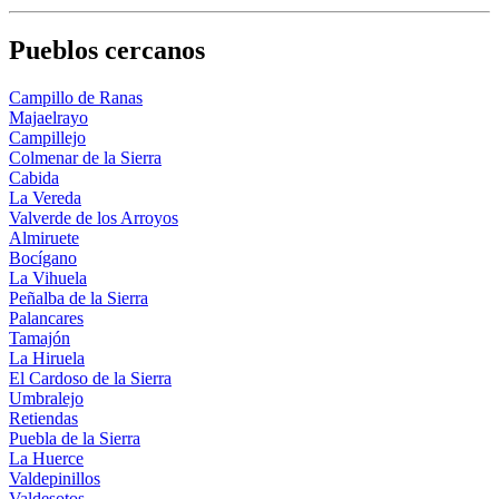
Pueblos cercanos
Campillo de Ranas
Majaelrayo
Campillejo
Colmenar de la Sierra
Cabida
La Vereda
Valverde de los Arroyos
Almiruete
Bocígano
La Vihuela
Peñalba de la Sierra
Palancares
Tamajón
La Hiruela
El Cardoso de la Sierra
Umbralejo
Retiendas
Puebla de la Sierra
La Huerce
Valdepinillos
Valdesotos