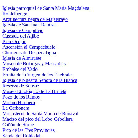
Iglesia parroquial de Santa María Magdalena
Robleluengo
Arquitectura negra de Majaelrayo
Iglesia de San Juan Bautista
Iglesia de Campillejo
Cascada del Aljibe
Pico Ocejón
Ascensión al Campachuelo
Chorreras de Despeñalagua
Iglesia de Almiruete
Museo de Botargas y Mascaritas
Embalse del Vado
Ermita de la Virgen de los Enebrales
Iglesia de Nuestra Señora de la Blanca
Reserva de Sonsaz
Museo Etnológico de La Hiruela
Pozo de los Ramos
Molino Harinero
La Carbonera
Monasterio de Santa María de Bonaval
Macizo del pico del Lobo-Cebollera
Cañón de Sorbe
Pico de las Tres Provincias
Senda del Robledal