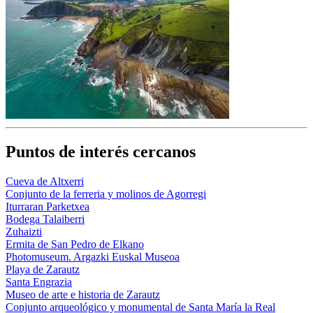
Puntos de interés cercanos
Cueva de Altxerri
Conjunto de la ferreria y molinos de Agorregi
Iturraran Parketxea
Bodega Talaiberri
Zuhaizti
Ermita de San Pedro de Elkano
Photomuseum. Argazki Euskal Museoa
Playa de Zarautz
Santa Engrazia
Museo de arte e historia de Zarautz
Conjunto arqueológico y monumental de Santa María la Real