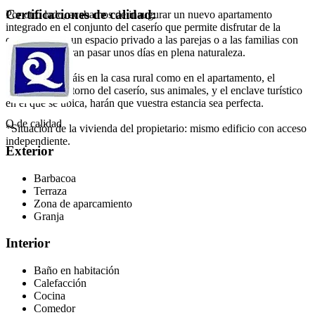
Certificaciones de calidad:
Por otro lado, acabamos de inaugurar un nuevo apartamento
integrado en el conjunto del caserío que permite disfrutar de la
comodidad de un espacio privado a las parejas o a las familias con
niños que quieran pasar unos días en plena naturaleza.
Tanto si os alojáis en la casa rural como en el apartamento, el
privilegiado entorno del caserío, sus animales, y el enclave turístico
en el que se ubica, harán que vuestra estancia sea perfecta.
Q de calidad
*Situación de la vivienda del propietario: mismo edificio con acceso
independiente.
Exterior
Barbacoa
Terraza
Zona de aparcamiento
Granja
Interior
Baño en habitación
Calefacción
Cocina
Comedor