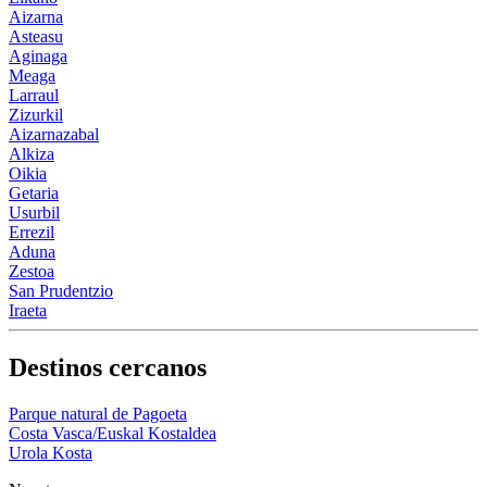
Aizarna
Asteasu
Aginaga
Meaga
Larraul
Zizurkil
Aizarnazabal
Alkiza
Oikia
Getaria
Usurbil
Errezil
Aduna
Zestoa
San Prudentzio
Iraeta
Destinos cercanos
Parque natural de Pagoeta
Costa Vasca/Euskal Kostaldea
Urola Kosta