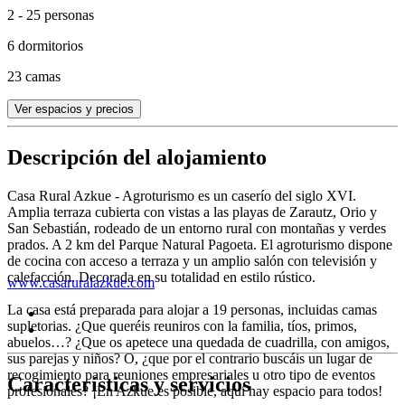
2 - 25 personas
6 dormitorios
23 camas
Ver espacios y precios
Descripción del alojamiento
Casa Rural Azkue - Agroturismo es un caserío del siglo XVI.
Amplia terraza cubierta con vistas a las playas de Zarautz, Orio y
San Sebastián, rodeado de un entorno rural con montañas y verdes
prados. A 2 km del Parque Natural Pagoeta. El agroturismo dispone
de cocina con acceso a terraza y un amplio salón con televisión y
calefacción. Decorada en su totalidad en estilo rústico.
www.casaruralazkue.com
La casa está preparada para alojar a 19 personas, incluidas camas
supletorias. ¿Que queréis reuniros con la familia, tíos, primos,
abuelos…? ¿Que os apetece una quedada de cuadrilla, con amigos,
sus parejas y niños? O, ¿que por el contrario buscáis un lugar de
recogimiento para reuniones empresariales u otro tipo de eventos
Características y servicios
profesionales? ¡En Azkue es posible, aquí hay espacio para todos!