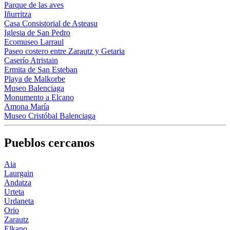
Parque de las aves
Iñurritza
Casa Consistorial de Asteasu
Iglesia de San Pedro
Ecomuseo Larraul
Paseo costero entre Zarautz y Getaria
Caserío Atristain
Ermita de San Esteban
Playa de Malkorbe
Museo Balenciaga
Monumento a Elcano
Amona María
Museo Cristóbal Balenciaga
Pueblos cercanos
Aia
Laurgain
Andatza
Urteta
Urdaneta
Orio
Zarautz
Elkano