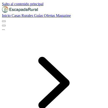
Salto al contenido principal
Inicio
Casas Rurales
Guías
Ofertas
Magazine
...