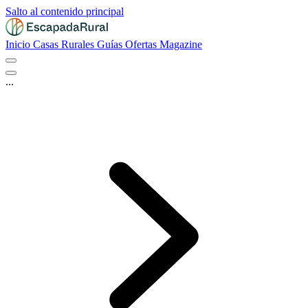
Salto al contenido principal
Inicio
Casas Rurales
Guías
Ofertas
Magazine
...