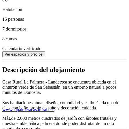
Habitación
15 personas
7 dormitorios
8 camas
Calendario verificado
Ver espacios y precios
Descripción del alojamiento
Casa Rural La Palmera - Landetxea se encuentra ubicada en el
cinturón verde de San Sebastián, en un entorno natural a pocos
minutos de Donostia.
Sus habitaciones aúnan diseño, comodidad y estilo. Cada una de
ellas con baño propio en suite y decoración cuidada.
www.lapalmeracasarural.eus
Más de 2.000 metros cuadrados de jardín con árboles frutales y
nuestra emblemática palmera donde poder disfrutar de un rato
agradable a su sombra.