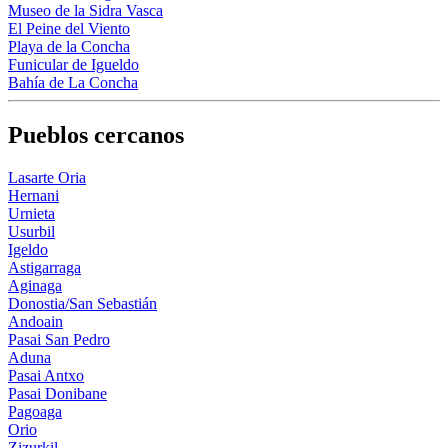
Museo de la Sidra Vasca
El Peine del Viento
Playa de la Concha
Funicular de Igueldo
Bahía de La Concha
Pueblos cercanos
Lasarte Oria
Hernani
Urnieta
Usurbil
Igeldo
Astigarraga
Aginaga
Donostia/San Sebastián
Andoain
Pasai San Pedro
Aduna
Pasai Antxo
Pasai Donibane
Pagoaga
Orio
Zizurkil