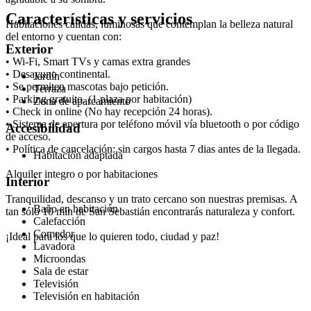
Características y servicios
Habitaciones cálidas, luminosas que contemplan la belleza natural
del entorno y cuentan con:
Exterior
• Wi-Fi, Smart TVs y camas extra grandes
• Desayuno continental.
Jardín
• Se permiten mascotas bajo petición.
Terraza
• Parking gratuito. (1 plaza por habitación)
Zona de aparcamiento
• Check in online (No hay recepción 24 horas).
• Sistema de apertura por teléfono móvil vía bluetooth o por código
Accesibilidad
de acceso.
• Política de cancelación: sin cargos hasta 7 dias antes de la llegada.
Habitación adaptada
Alquiler integro o por habitaciones
Interior
Tranquilidad, descanso y un trato cercano son nuestras premisas. A
Baño en habitación
tan sólo 10 min de San Sebastián encontrarás naturaleza y confort.
Calefacción
Comedor
¡Ideal para los que lo quieren todo, ciudad y paz!
Lavadora
Microondas
Sala de estar
Televisión
Televisión en habitación