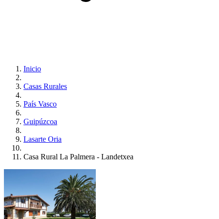
Inicio
Casas Rurales
País Vasco
Guipúzcoa
Lasarte Oria
Casa Rural La Palmera - Landetxea