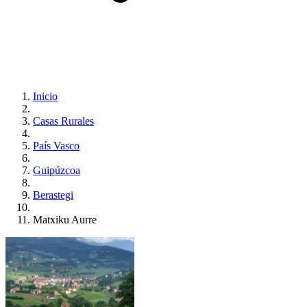
Inicio
Casas Rurales
País Vasco
Guipúzcoa
Berastegi
Matxiku Aurre