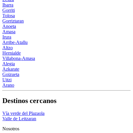
Ibarra
Gorriti
Tolosa
Gorriztaran
Anoeta
Amasa
Irura
Arribe-Atallu
Altzo
Hernialde
Villabona-Amasa
Alegia
Azkarate
Goizueta
Uitzi
Arano
Destinos cercanos
Vía verde del Plazaola
Valle de Leitzaran
Nosotros