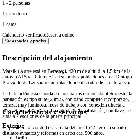
1 - 2 personas
1 dormitorio
1 cama
Calendario verificado
Reserva online
Ver espacios y precios
Descripción del alojamiento
Matxiku Aurre está en Berastegi, 420 m de altitud, a 1,5 km de la
autovía A15 y a 8 km de Leitza, ambas poblaciones en el Biotopo
Protegido de Leitzaran con rutas donde disfrutar de la naturaleza.
La habitación está situada en nuestra casa orientada al Suroeste, la
habitación es tipo suite (23m2), con baño completo incorporado,
terraza, muy luminosa, mesa de trabajo con conexión directa a
Características y servicios
internet por fibra o wifi. La entrada de la habitación, con llave, se
sitúa a 7 escalones de la puerta principal.
Exterior
La primera noticia de la casa data del año 1542 pero ha sufrido
distintos avatares y reformas en estos casi 500 años.
Jardín