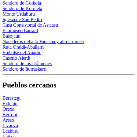
Sendero de Goikola
Sendero de Kornieta
Monte Urdaburu
Iglesia de San Pedro
Casa Consistorial de Asteasu
Ecomuseo Larraul
Basojaun
Nacederos del alto Bidasoa y alto Urumea
Ruta Onddi-Aballarri
Embalse del Añarbe
Caserío Aierdi
Sendero de los Dólmenes
Sendero de Iturraskarri
Pueblos cercanos
Berastegi
Elduain
Orexa
Berrobi
Areso
Lizartza
Leaburu
Leitza