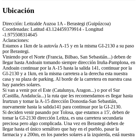
Ubicación
Dirección:
Leitzalde Auzoa 1A - Berastegi (Guipúzcoa)
Coordenadas:
Latitud 43.124459379914 - Longitud
-1.975508314645
Aclaraciones:
Estamos a 1km de la autovía A-15 y en la misma GI-2130 a su paso
por Berastegi.
Viniendo por el Norte (Francia, Bilbao, San Sebastián...) deben de
llegar hasta Andoain tomando siempre dirección Iruña-Pamplona, en
Andoain continuar por la A-15 hasta la salida 141, continuar por la
GI-2130 y a 1km, en la misma carretera a la derecha esta nuestra
casa y su plaza de parking. Al borde de la carretera en nuestra casa
hay paneles solares.
Si van a venir por el Este (Catalunya, Aragon...) o por el Sur
(Castilla, Andalucía...) la ruta que les recomendamos es llegar hasta
Irurtzun y tomar la A-15 dirección Donostia-San Sebastián,
nuevamente hasta la salida141 para continuar por la GI-2130.
Si deciden venir pasando por Tolosa, que estamos a 15', deben de
tomar la GI-2130 dirección Leitza, es una carretera secundaria
preciosa pero algo complicada. Una vez en Berastegi deben de
llegar hasta el único semáforo que hay en el pueblo, pasar la
farmacia y a 200m, en los paneles solares a la izquierda, está nuestra