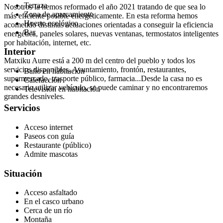
Terraza
Nosotros la hemos reformado el año 2021 tratando de que sea lo
Zona de aparcamiento
más eficiente posible energéticamente. En esta reforma hemos
Huerto ecológico
acometido distintas actuaciones orientadas a conseguir la eficiencia
Bar
energética, paneles solares, nuevas ventanas, termostatos inteligentes
por habitación, internet, etc.
Interior
Matxiku Aurre está a 200 m del centro del pueblo y todos los
servicios disponibles. Ayuntamiento, frontón, restaurantes,
Baño en habitación
supermercado, trasporte público, farmacia...Desde la casa no es
Calefacción
necesario utilizar vehículo, se puede caminar y no encontraremos
Televisión en habitación
grandes desniveles.
Servicios
Acceso internet
Paseos con guía
Restaurante (público)
Admite mascotas
Situación
Acceso asfaltado
En el casco urbano
Cerca de un río
Montaña