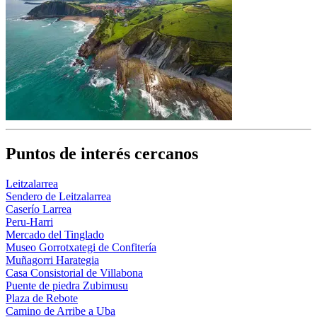
Puntos de interés cercanos
Leitzalarrea
Sendero de Leitzalarrea
Caserío Larrea
Peru-Harri
Mercado del Tinglado
Museo Gorrotxategi de Confitería
Muñagorri Harategia
Casa Consistorial de Villabona
Puente de piedra Zubimusu
Plaza de Rebote
Camino de Arribe a Uba