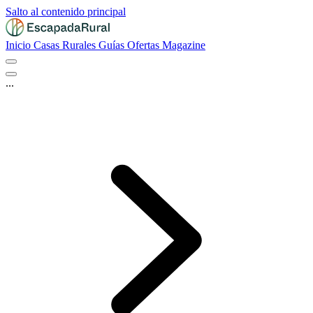
Salto al contenido principal
Inicio
Casas Rurales
Guías
Ofertas
Magazine
...