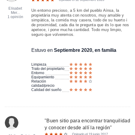
Elisabet
Un entorno precioso, a 5 km del pueblo Aínsa, la
Mer...
propietària muy atenta con nosotros, muy amable y
1 opinión
simpàtica, la comida muy casera, todo de su huerto i
de proximidad, cada dia te pregunta que és lo que nos
apetece, i pone mucha cantidad. Todo muy limpio,
seguro que volveremos.
Estuvo en
Septiembre 2020, en familia
Limpieza
Trato del propietario
Entorno
Equipamiento
Relación
calidad/precio
Calidad del sueño
"
Buen sitio para encontrar tranquilidad
y conocer desde allí la región
"
Opinado el
19 junio 2017