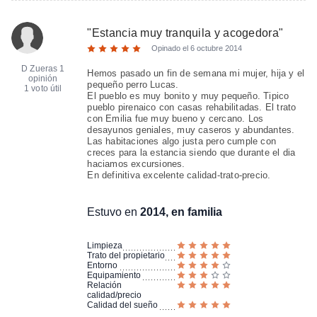
"
Estancia muy tranquila y acogedora
"
Opinado el
6 octubre 2014
D Zueras
1
Hemos pasado un fin de semana mi mujer, hija y el
opinión
pequeño perro Lucas.
1 voto útil
El pueblo es muy bonito y muy pequeño. Tipico
pueblo pirenaico con casas rehabilitadas. El trato
con Emilia fue muy bueno y cercano. Los
desayunos geniales, muy caseros y abundantes.
Las habitaciones algo justa pero cumple con
creces para la estancia siendo que durante el dia
haciamos excursiones.
En definitiva excelente calidad-trato-precio.
Estuvo en
2014, en familia
Limpieza
Trato del propietario
Entorno
Equipamiento
Relación
calidad/precio
Calidad del sueño