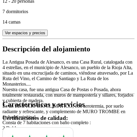
12 - 20 personas
7 dormitorios
14 camas
Ver espacios y precios
Descripción del alojamiento
La Antigua Posada de Alesanco, es una Casa Rural, catalogada con
4 estrellas, en el municipio de Alesanco, un pueblo de la Rioja Alta,
situado en una encrucijada de caminos, viéndose atravesado, por La
Ruta del Vino, el Camino de Santiago y La Ruta de los
Monasterios....
Nuestra casa, fue una antigua Casa de Postas o Posada, ahora
totalmente restaurada, con muros de mampostería y sillares, forjados
y cubierta de madera.
Características y servicios
Es un EDIFICIO BIOCLIMATICO, con aerotermia, por suelo
radiante y refrescante, y complemento de MURO TROMBE en
fachada principal.
Certificaciones de calidad:
Consta de 7 habitaciones con baño completo :
2 Dobles
2 Matrimonio