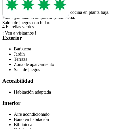
2 Suite
1 adaptada minusvalidos
Gran salón-comedor con chimenea y cocina en planta baja.
Patio ajardinado con porche y barbacoa.
Salón de juegos con billar.
4 Estrellas verdes
¡ Ven a visitarnos !
Exterior
Barbacoa
Jardín
Terraza
Zona de aparcamiento
Sala de juegos
Accesibilidad
Habitación adaptada
Interior
Aire acondicionado
Baño en habitación
Biblioteca