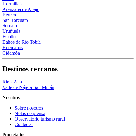
Hormilleja
Arenzana de Abajo
Berceo
San Torcuato
Somalo
Uruñuela
Estollo
Baños de Río Tobía
Huércanos
Cidamón
Destinos cercanos
Rioja Alta
Valle de Nájera-San Millán
Nosotros
Sobre nosotros
Notas de prensa
Observatorio turismo rural
Contactar
Propietarios