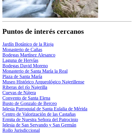
Puntos de interés cercanos
Jardín Botánico de la Rioja
Monasterio de Cañas
Bodegas Martínez Alesanco
Laguna de Hervías
Bodegas David Moreno
Monasterio de Santa María la Real
Plaza de Santa María
Museo Histórico Arqueológico Najerillense
Riberas del río Najerilla
Cuevas de Nájera
Convento de Santa Elena
Busto de Gonzalo de Berceo
Iglesia Parroquial de Santa Eulalia de Mérida
Centro de Valorización de las Castañas
Ermita de Nuestra Señora del Patrocinio
Iglesia de San Servando y San Germán
Rollo Jurisdiccional