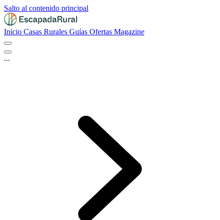
Salto al contenido principal
Inicio
Casas Rurales
Guías
Ofertas
Magazine
...