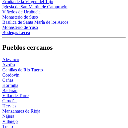
Ermita de la Virgen del Tajo
Iglesia de San Martín de Camprovín
Viñedos de Uruñuela
Monasterio de Suso
Basílica de Santa María de los Arcos
Monasterio de Yuso
Bodegas Lecea
Pueblos cercanos
Alesanco
Azofra
Canillas de Río Tuerto
Cordovín
Cañas
Hormilla
Badarán
Villar de Torre
Cirueña
Hervías
Manzanares de Rioja
Nájera
Villarejo
Tricio