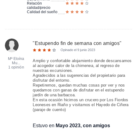
Relación
calidad/precio
Calidad del sueño
"
Estupendo fin de semana con amigos
"
Opinado el
9 junio 2023
Mª Eloína
Amplio y confortable alojamiento donde descansamos
Mu...
al acogedor calor de la chimenea, al regreso de
1 opinión
nuestras excursiones.
Agradecidos a las sugerencias del propietario para
disfrutar del entorno.
Repetiremos, quedan muchas cosas por ver y nos
quedamos con ganas de disfrutar en el estupendo
jardín de una barbacoa.
En esta ocasión hicimos un crucero por Los Fiordos
Leoneses en Riaño y visitamos el Hayedo de Ciñera
(paraje de cuento)
Estuvo en
Mayo 2023, con amigos