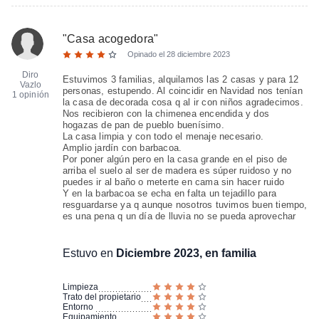
"
Casa acogedora
"
Opinado el
28 diciembre 2023
Diro
Estuvimos 3 familias, alquilamos las 2 casas y para 12
Vazlo
personas, estupendo. Al coincidir en Navidad nos tenían
1 opinión
la casa de decorada cosa q al ir con niños agradecimos.
Nos recibieron con la chimenea encendida y dos
hogazas de pan de pueblo buenísimo.
La casa limpia y con todo el menaje necesario.
Amplio jardín con barbacoa.
Por poner algún pero en la casa grande en el piso de
arriba el suelo al ser de madera es súper ruidoso y no
puedes ir al baño o meterte en cama sin hacer ruido
Y en la barbacoa se echa en falta un tejadillo para
resguardarse ya q aunque nosotros tuvimos buen tiempo,
es una pena q un día de lluvia no se pueda aprovechar
Estuvo en
Diciembre 2023, en familia
Limpieza
Trato del propietario
Entorno
Equipamiento