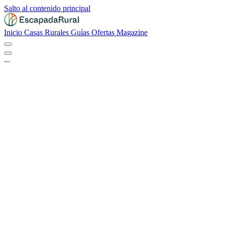
Salto al contenido principal
Inicio
Casas Rurales
Guías
Ofertas
Magazine
...