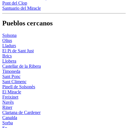
Pont del Clop
Santuario del Miracle
Pueblos cercanos
Solsona
Olius
Lladurs
El Pi de Sant Just
Brics
Llobera
Castellar de la Ribera
Timoneda
Sant Ponç
Sant Climenç
Pinell de Solsonès
El Miracle
Freixinet
Navès
Riner
Clariana de Cardener
Canalda
Sorba
Su