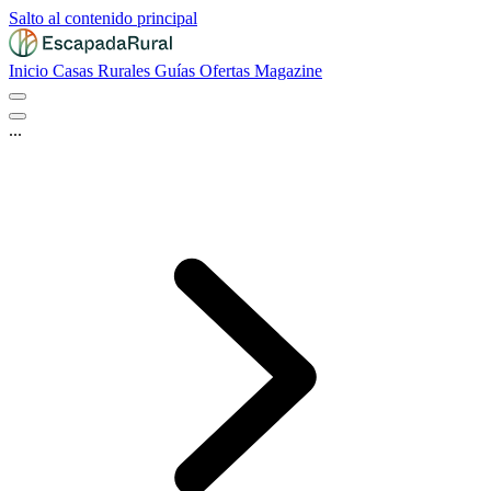
Salto al contenido principal
Inicio
Casas Rurales
Guías
Ofertas
Magazine
...