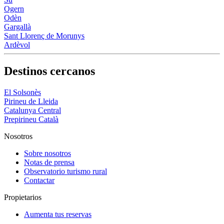
Ogern
Odèn
Gargallà
Sant Llorenç de Morunys
Ardèvol
Destinos cercanos
El Solsonès
Pirineu de Lleida
Catalunya Central
Prepirineu Català
Nosotros
Sobre nosotros
Notas de prensa
Observatorio turismo rural
Contactar
Propietarios
Aumenta tus reservas