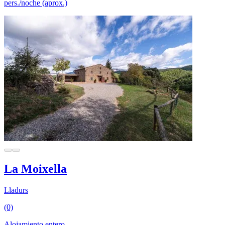
pers./noche (aprox.)
La Moixella
Lladurs
(0)
Alojamiento entero