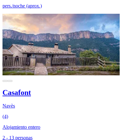
pers./noche (aprox.)
Casafont
Navès
(4)
Alojamiento entero
2 - 13 personas