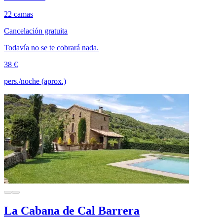
22 camas
Cancelación gratuita
Todavía no se te cobrará nada.
38 €
pers./noche (aprox.)
La Cabana de Cal Barrera