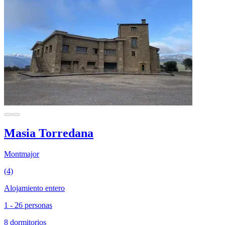
Masia Torredana
Montmajor
(4)
Alojamiento entero
1 - 26 personas
8 dormitorios