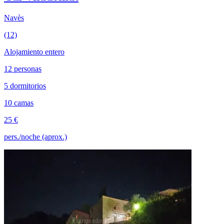
Navès
(12)
Alojamiento entero
12 personas
5 dormitorios
10 camas
25 €
pers./noche (aprox.)