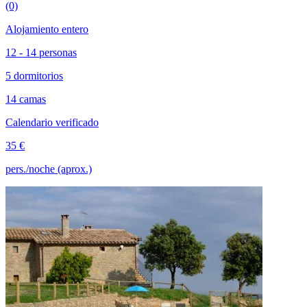
(0)
Alojamiento entero
12 - 14 personas
5 dormitorios
14 camas
Calendario verificado
35 €
pers./noche (aprox.)