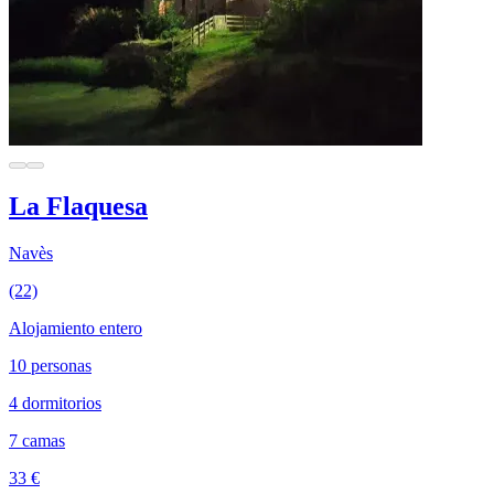
La Flaquesa
Navès
(22)
Alojamiento entero
10 personas
4 dormitorios
7 camas
33 €