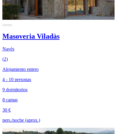
Masoveria Viladàs
Navès
(2)
Alojamiento entero
4 - 10 personas
9 dormitorios
8 camas
30 €
pers./noche (aprox.)