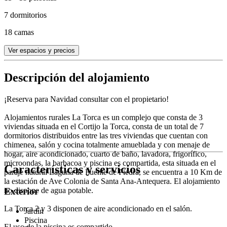
7 dormitorios
18 camas
Ver espacios y precios
Descripción del alojamiento
¡Reserva para Navidad consultar con el propietario!
Alojamientos rurales La Torca es un complejo que consta de 3
viviendas situada en el Cortijo la Torca, consta de un total de 7
dormitorios distribuidos entre las tres viviendas que cuentan con
chimenea, salón y cocina totalmente amueblada y con menaje de
hogar, aire acondicionado, cuarto de baño, lavadora, frigorífico,
microondas, la barbacoa y piscina es compartida, esta situada en el
Características y servicios
paraje natural Laguna de Fuente de Piedra, se encuentra a 10 Km de
la estación de Ave Colonia de Santa Ana-Antequera. El alojamiento
no dispone de agua potable.
Exterior
La Torca 2 y 3 disponen de aire acondicionado en el salón.
Jardín
Piscina
El uso de la piscina es compartido.