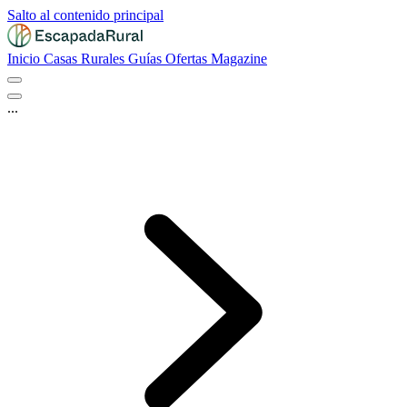
Salto al contenido principal
Inicio
Casas Rurales
Guías
Ofertas
Magazine
...