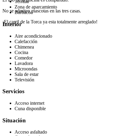
Terraza
Zona de aparcamiento
No se admiten mascotas en las tres casas.
Barbacoa
¡El carril de la Torca ya esta totalmente arreglado!
Interior
Aire acondicionado
Calefacción
Chimenea
Cocina
Comedor
Lavadora
Microondas
Sala de estar
Televisión
Servicios
Acceso internet
Cuna disponible
Situación
Acceso asfaltado