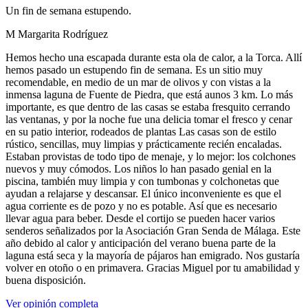
Un fin de semana estupendo.
M Margarita Rodríguez
Hemos hecho una escapada durante esta ola de calor, a la Torca. Allí
hemos pasado un estupendo fin de semana. Es un sitio muy
recomendable, en medio de un mar de olivos y con vistas a la
inmensa laguna de Fuente de Piedra, que está aunos 3 km. Lo más
importante, es que dentro de las casas se estaba fresquito cerrando
las ventanas, y por la noche fue una delicia tomar el fresco y cenar
en su patio interior, rodeados de plantas Las casas son de estilo
rústico, sencillas, muy limpias y prácticamente recién encaladas.
Estaban provistas de todo tipo de menaje, y lo mejor: los colchones
nuevos y muy cómodos. Los niños lo han pasado genial en la
piscina, también muy limpia y con tumbonas y colchonetas que
ayudan a relajarse y descansar. El único inconveniente es que el
agua corriente es de pozo y no es potable. Así que es necesario
llevar agua para beber. Desde el cortijo se pueden hacer varios
senderos señalizados por la Asociación Gran Senda de Málaga. Este
año debido al calor y anticipación del verano buena parte de la
laguna está seca y la mayoría de pájaros han emigrado. Nos gustaría
volver en otoño o en primavera. Gracias Miguel por tu amabilidad y
buena disposición.
Ver opinión completa