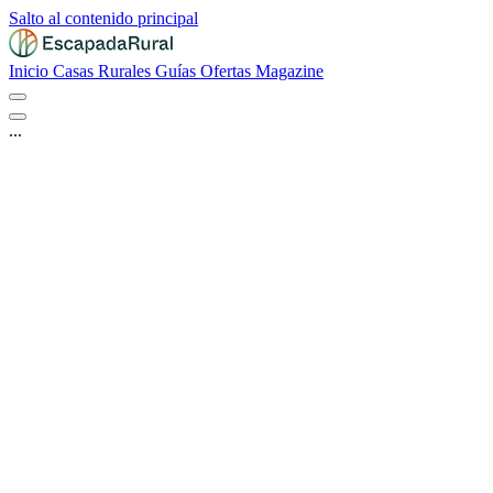
Salto al contenido principal
Inicio
Casas Rurales
Guías
Ofertas
Magazine
...