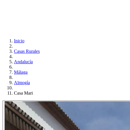
Inicio
Casas Rurales
Andalucía
Málaga
Almogía
Casa Mari