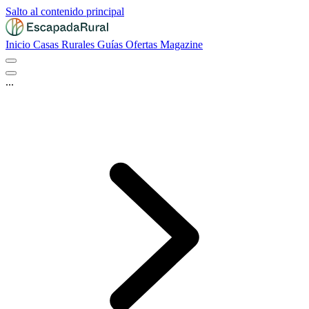
Salto al contenido principal
Inicio
Casas Rurales
Guías
Ofertas
Magazine
...