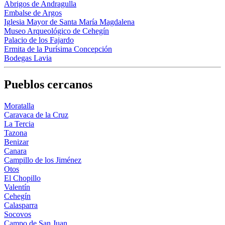
Abrigos de Andragulla
Embalse de Argos
Iglesia Mayor de Santa María Magdalena
Museo Arqueológico de Cehegín
Palacio de los Fajardo
Ermita de la Purísima Concepción
Bodegas Lavia
Pueblos cercanos
Moratalla
Caravaca de la Cruz
La Tercia
Tazona
Benizar
Canara
Campillo de los Jiménez
Otos
El Chopillo
Valentín
Cehegín
Calasparra
Socovos
Campo de San Juan