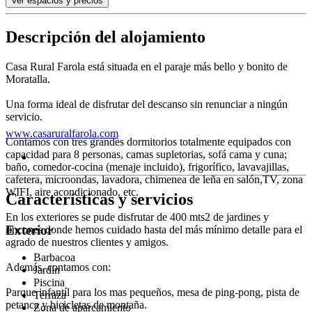
Ver espacios y precios
Descripción del alojamiento
Casa Rural Farola está situada en el paraje más bello y bonito de
Moratalla.
Una forma ideal de disfrutar del descanso sin renunciar a ningún
servicio.
www.casaruralfarola.com
Contamos con tres grandes dormitorios totalmente equipados con
capacidad para 8 personas, camas supletorias, sofá cama y cuna;
baño, comedor-cocina (menaje incluido), frigorífico, lavavajillas,
cafetera, microondas, lavadora, chimenea de leña en salón,TV, zona
WIFI, aire acondicionado, etc.
Características y servicios
En los exteriores se pude disfrutar de 400 mts2 de jardines y
Exterior
rincones donde hemos cuidado hasta del más mínimo detalle para el
agrado de nuestros clientes y amigos.
Barbacoa
Además, contamos con:
Jardín
Piscina
Parque infantíl para los mas pequeños, mesa de ping-pong, pista de
Terraza
petanca y bicicletas de montaña.
Zona de aparcamiento