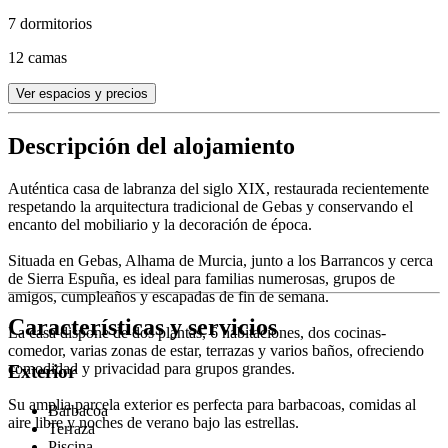
7 dormitorios
12 camas
Ver espacios y precios
Descripción del alojamiento
Auténtica casa de labranza del siglo XIX, restaurada recientemente
respetando la arquitectura tradicional de Gebas y conservando el
encanto del mobiliario y la decoración de época.
Situada en Gebas, Alhama de Murcia, junto a los Barrancos y cerca
de Sierra Espuña, es ideal para familias numerosas, grupos de
amigos, cumpleaños y escapadas de fin de semana.
Características y servicios
La casa dispone de dos plantas, 6 habitaciones, dos cocinas-
comedor, varias zonas de estar, terrazas y varios baños, ofreciendo
comodidad y privacidad para grupos grandes.
Exterior
Su amplia parcela exterior es perfecta para barbacoas, comidas al
Barbacoa
aire libre y noches de verano bajo las estrellas.
Terraza
Piscina