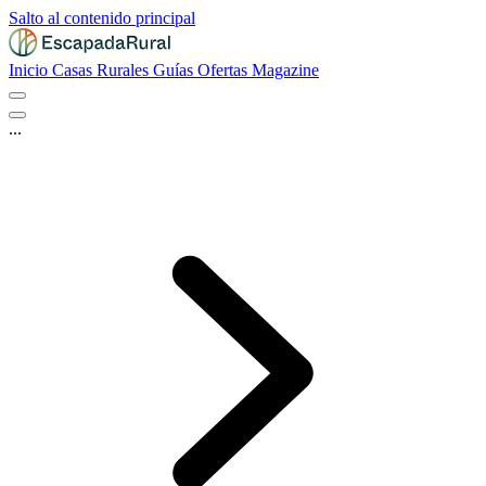
Salto al contenido principal
Inicio
Casas Rurales
Guías
Ofertas
Magazine
...