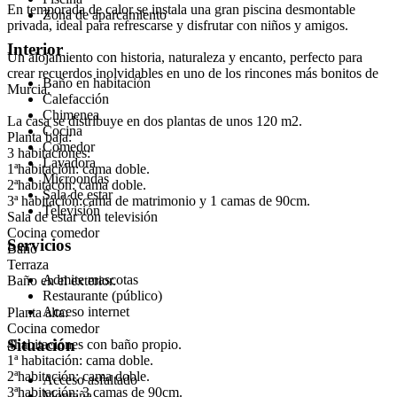
En temporada de calor se instala una gran piscina desmontable
Zona de aparcamiento
privada, ideal para refrescarse y disfrutar con niños y amigos.
Interior
Un alojamiento con historia, naturaleza y encanto, perfecto para
crear recuerdos inolvidables en uno de los rincones más bonitos de
Baño en habitación
Murcia.
Calefacción
Chimenea
La casa se distribuye en dos plantas de unos 120 m2.
Cocina
Planta baja:
Comedor
3 habitaciones:
Lavadora
1ªhabitación: cama doble.
Microondas
2ªhabitacón: cama doble.
Sala de estar
3ª habitación:cama de matrimonio y 1 camas de 90cm.
Televisión
Sala de estar con televisión
Cocina comedor
Servicios
Baño
Terraza
Admite mascotas
Baño en el exterior.
Restaurante (público)
Acceso internet
Planta alta:
Cocina comedor
Situación
4habitaciones con baño propio.
1ª habitación: cama doble.
2ªhabitación: cama doble.
Acceso asfaltado
3ªhabitación: 3 camas de 90cm.
Montaña