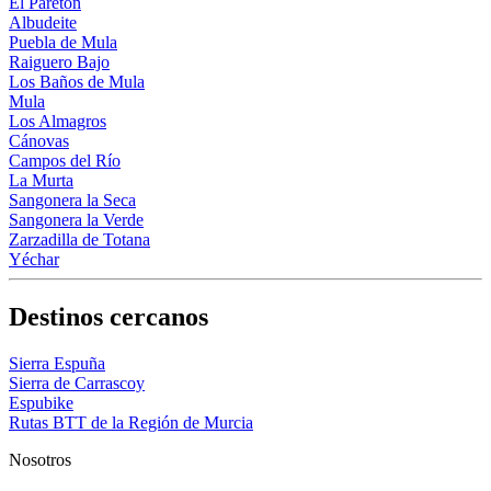
El Paretón
Albudeite
Puebla de Mula
Raiguero Bajo
Los Baños de Mula
Mula
Los Almagros
Cánovas
Campos del Río
La Murta
Sangonera la Seca
Sangonera la Verde
Zarzadilla de Totana
Yéchar
Destinos cercanos
Sierra Espuña
Sierra de Carrascoy
Espubike
Rutas BTT de la Región de Murcia
Nosotros