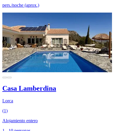
pers./noche (aprox.)
Casa Lamberdina
Lorca
(1)
Alojamiento entero
1 - 10 personas