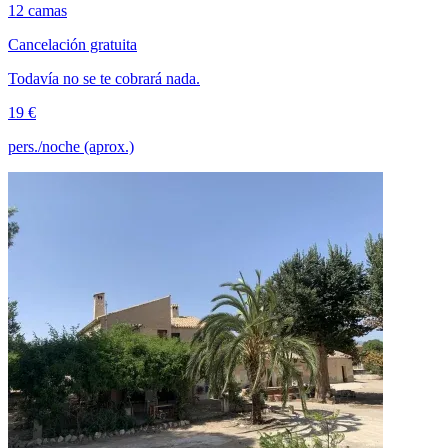
12 camas
Cancelación gratuita
Todavía no se te cobrará nada.
19 €
pers./noche (aprox.)