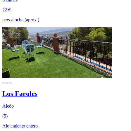
22 €
pers./noche (aprox.)
Los Faroles
Aledo
(5)
Alojamiento entero