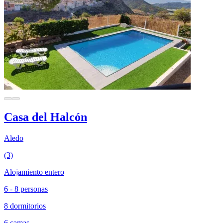
Casa del Halcón
Aledo
(3)
Alojamiento entero
6 - 8 personas
8 dormitorios
6 camas