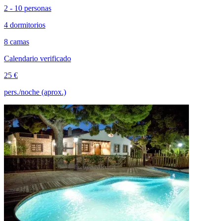
2 - 10 personas
4 dormitorios
8 camas
Calendario verificado
25 €
pers./noche (aprox.)