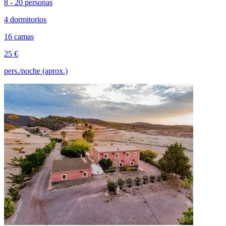
8 - 20 personas
4 dormitorios
16 camas
25 €
pers./noche (aprox.)