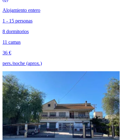
Alojamiento entero
1 - 15 personas
8 dormitorios
11 camas
36 €
pers./noche (aprox.)