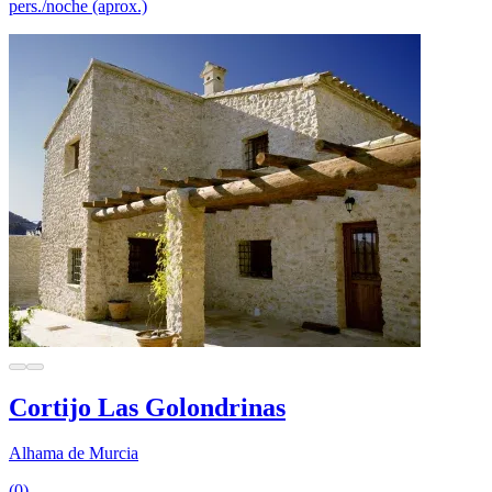
pers./noche (aprox.)
Cortijo Las Golondrinas
Alhama de Murcia
(0)