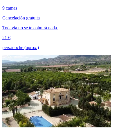
9 camas
Cancelación gratuita
Todavía no se te cobrará nada.
21 €
pers./noche (aprox.)