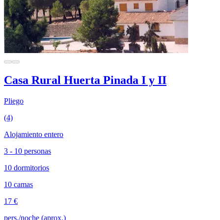
Casa Rural Huerta Pinada I y II
Pliego
(4)
Alojamiento entero
3 - 10 personas
10 dormitorios
10 camas
17 €
pers./noche (aprox.)