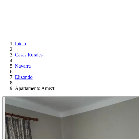
Inicio
Casas Rurales
Navarra
Elizondo
Apartamento Amezti