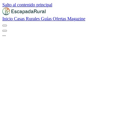
Salto al contenido principal
Inicio
Casas Rurales
Guías
Ofertas
Magazine
...