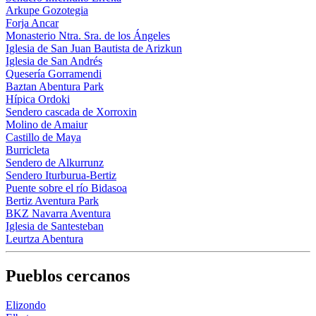
Arkupe Gozotegia
Forja Ancar
Monasterio Ntra. Sra. de los Ángeles
Iglesia de San Juan Bautista de Arizkun
Iglesia de San Andrés
Quesería Gorramendi
Baztan Abentura Park
Hípica Ordoki
Sendero cascada de Xorroxin
Molino de Amaiur
Castillo de Maya
Burricleta
Sendero de Alkurrunz
Sendero Iturburua-Bertiz
Puente sobre el río Bidasoa
Bertiz Aventura Park
BKZ Navarra Aventura
Iglesia de Santesteban
Leurtza Abentura
Pueblos cercanos
Elizondo