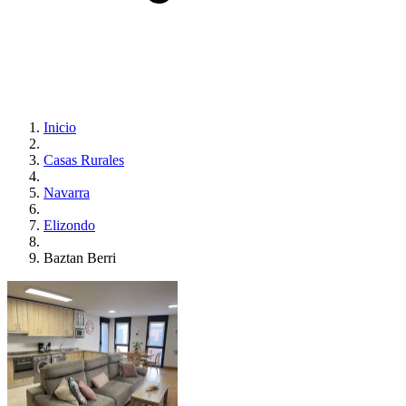
Inicio
Casas Rurales
Navarra
Elizondo
Baztan Berri