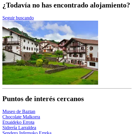
¿Todavía no has encontrado alojamiento?
Seguir buscando
Puntos de interés cercanos
Museo de Baztan
Chocolate Malkorra
Etxaideko Errota
Sidrería Larraldea
Sendero Infernuko Erreka