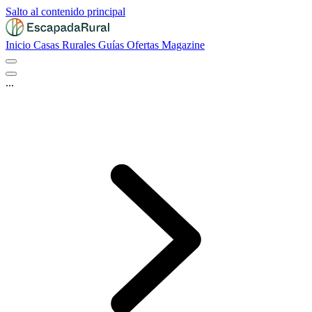
Salto al contenido principal
Inicio
Casas Rurales
Guías
Ofertas
Magazine
...