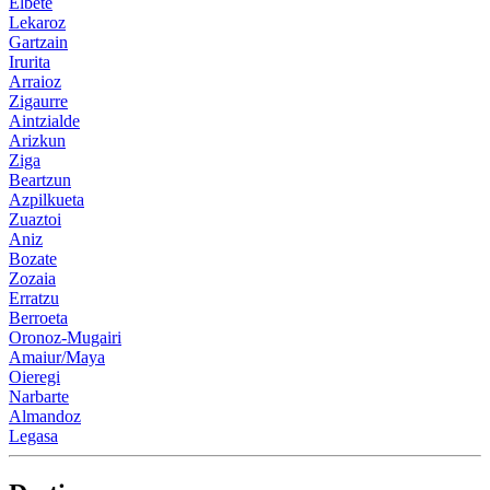
Elbete
Lekaroz
Gartzain
Irurita
Arraioz
Zigaurre
Aintzialde
Arizkun
Ziga
Beartzun
Azpilkueta
Zuaztoi
Aniz
Bozate
Zozaia
Erratzu
Berroeta
Oronoz-Mugairi
Amaiur/Maya
Oieregi
Narbarte
Almandoz
Legasa