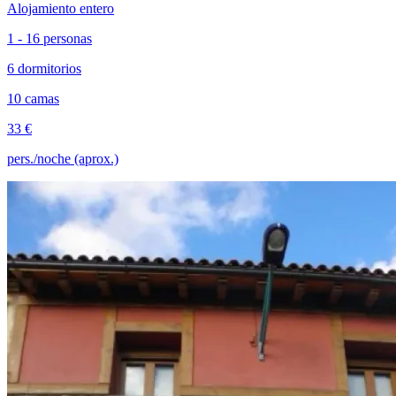
Alojamiento entero
1 - 16 personas
6 dormitorios
10 camas
33 €
pers./noche (aprox.)