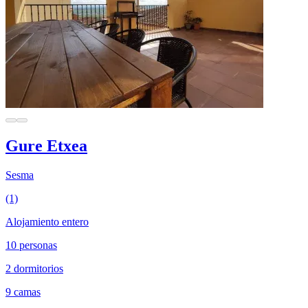
Gure Etxea
Sesma
(1)
Alojamiento entero
10 personas
2 dormitorios
9 camas