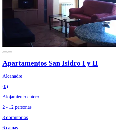
Apartamentos San Isidro I y II
Alcanadre
(0)
Alojamiento entero
2 - 12 personas
3 dormitorios
6 camas