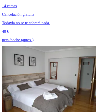
14 camas
Cancelación gratuita
Todavía no se te cobrará nada.
40 €
pers./noche (aprox.)