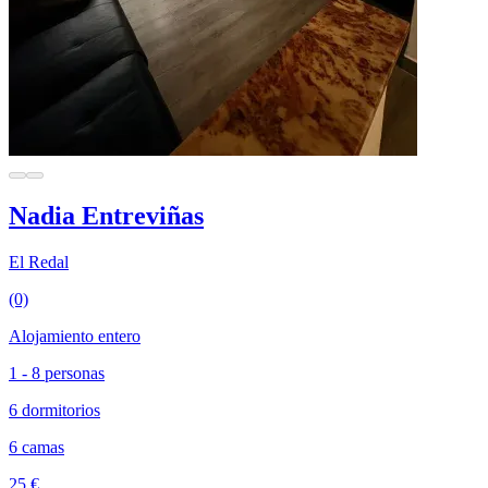
Nadia Entreviñas
El Redal
(0)
Alojamiento entero
1 - 8 personas
6 dormitorios
6 camas
25 €