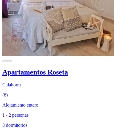
Apartamentos Roseta
Calahorra
(6)
Alojamiento entero
1 - 2 personas
3 dormitorios