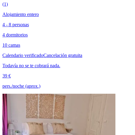
(1)
Alojamiento entero
4 - 8 personas
4 dormitorios
10 camas
Calendario verificado
Cancelación gratuita
Todavía no se te cobrará nada.
39 €
pers./noche (aprox.)