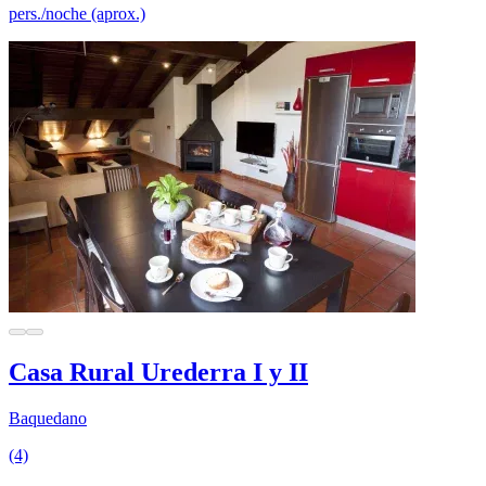
pers./noche (aprox.)
Casa Rural Urederra I y II
Baquedano
(4)