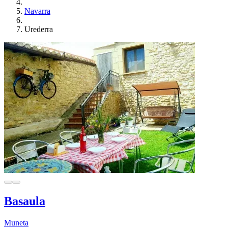
Navarra
Urederra
Basaula
Muneta