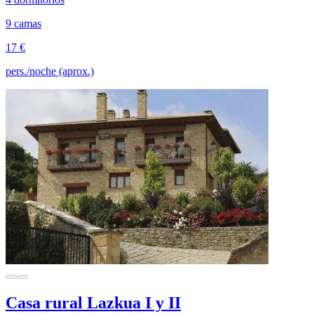
9 camas
17 €
pers./noche (aprox.)
Casa rural Lazkua I y II