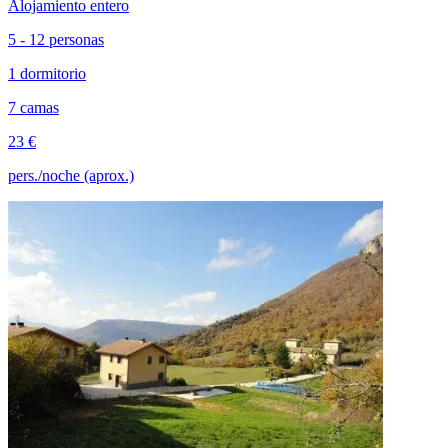
Alojamiento entero
5 - 12 personas
1 dormitorio
7 camas
23 €
pers./noche (aprox.)