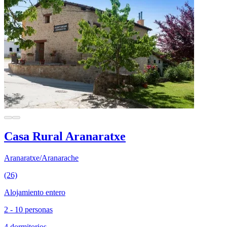
Casa Rural Aranaratxe
Aranaratxe/Aranarache
(26)
Alojamiento entero
2 - 10 personas
4 dormitorios