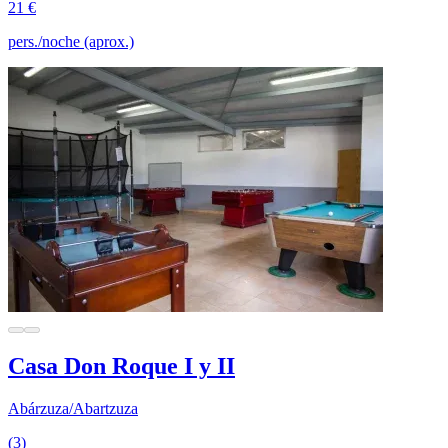
21 €
pers./noche (aprox.)
Casa Don Roque I y II
Abárzuza/Abartzuza
(3)