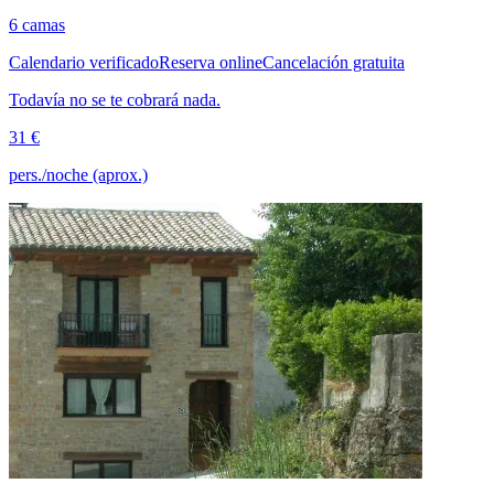
6 camas
Calendario verificado
Reserva online
Cancelación gratuita
Todavía no se te cobrará nada.
31 €
pers./noche (aprox.)