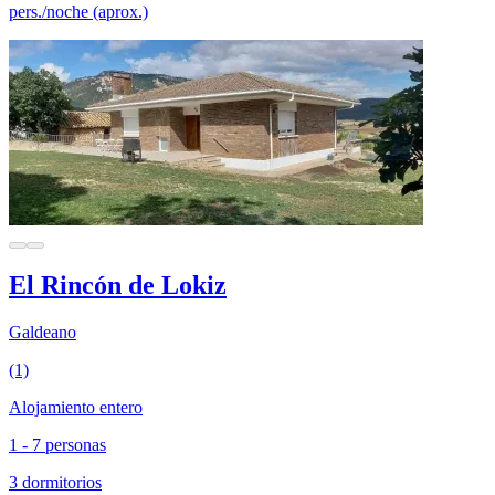
pers./noche (aprox.)
El Rincón de Lokiz
Galdeano
(1)
Alojamiento entero
1 - 7 personas
3 dormitorios