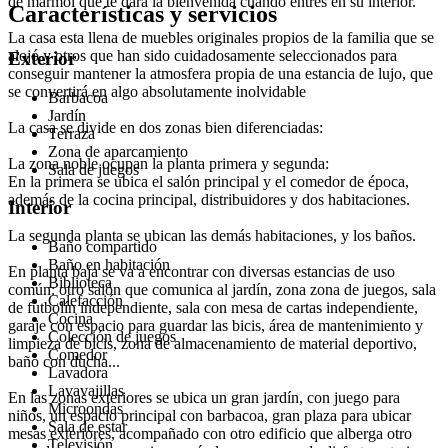
de mármol que te dará la bienvenida cuando entres en su interior.
Características y servicios
La casa esta llena de muebles originales propios de la familia que se
alojó y otros que han sido cuidadosamente seleccionados para
Exterior
conseguir mantener la atmosfera propia de una estancia de lujo, que
se convertirá en algo absolutamente inolvidable
Barbacoa
Jardín
La casa se divide en dos zonas bien diferenciadas:
Terraza
Zona de aparcamiento
La zona noble ocupan la planta primera y segunda:
Sala de juegos
En la primera se ubica el salón principal y el comedor de época,
además de la cocina principal, distribuidores y dos habitaciones.
Interior
La segunda planta se ubican las demás habitaciones, y los baños.
Baño compartido
Baño en habitación
En planta baja se va a encontrar con diversas estancias de uso
Biblioteca
común: otro salón que comunica al jardín, zona zona de juegos, sala
Calefacción
de futbolín independiente, sala con mesa de cartas independiente,
Cocina
garaje con espacio para guardar las bicis, área de mantenimiento y
Colección de juegos
limpieza de bicis, zona de almacenamiento de material deportivo,
Comedor
baño con ducha...
Lavadora
Lavavajillas
En las zonas exteriores se ubica un gran jardín, con juego para
Microondas
niños, un espacio principal con barbacoa, gran plaza para ubicar
Sala de estar
mesas exteriores, acompañado con otro edificio que alberga otro
Televisión