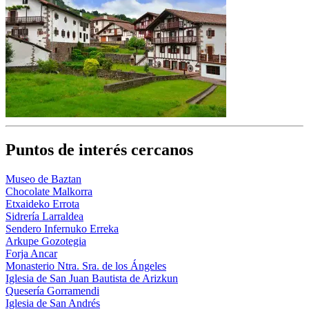
Puntos de interés cercanos
Museo de Baztan
Chocolate Malkorra
Etxaideko Errota
Sidrería Larraldea
Sendero Infernuko Erreka
Arkupe Gozotegia
Forja Ancar
Monasterio Ntra. Sra. de los Ángeles
Iglesia de San Juan Bautista de Arizkun
Quesería Gorramendi
Iglesia de San Andrés