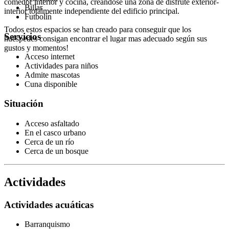
comedor interior y cocina, creándose una zona de disfrute exterior-
Billar
interior totalmente independiente del edificio principal.
Futbolín
Todos estos espacios se han creado para conseguir que los
Servicios
huéspedes consigan encontrar el lugar mas adecuado según sus
gustos y momentos!
Acceso internet
Actividades para niños
Admite mascotas
Cuna disponible
Situación
Acceso asfaltado
En el casco urbano
Cerca de un río
Cerca de un bosque
Actividades
Actividades acuáticas
Barranquismo