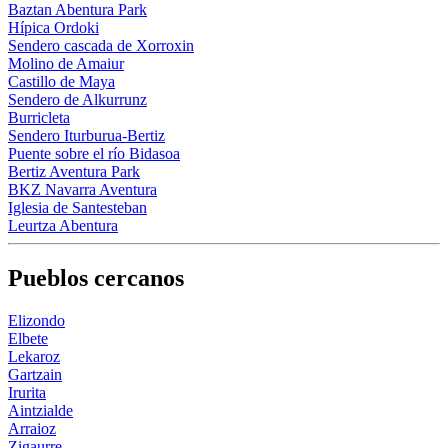
Baztan Abentura Park
Hípica Ordoki
Sendero cascada de Xorroxin
Molino de Amaiur
Castillo de Maya
Sendero de Alkurrunz
Burricleta
Sendero Iturburua-Bertiz
Puente sobre el río Bidasoa
Bertiz Aventura Park
BKZ Navarra Aventura
Iglesia de Santesteban
Leurtza Abentura
Pueblos cercanos
Elizondo
Elbete
Lekaroz
Gartzain
Irurita
Aintzialde
Arraioz
Zigaurre