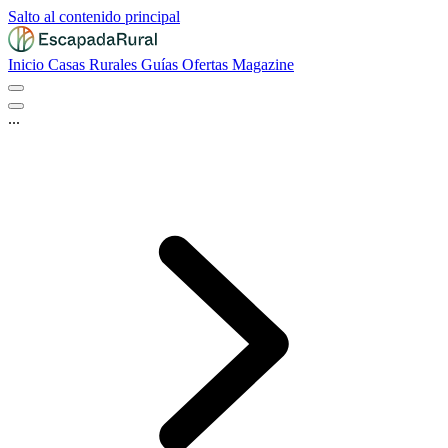
Salto al contenido principal
Inicio
Casas Rurales
Guías
Ofertas
Magazine
...