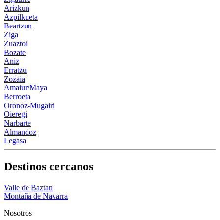
Arizkun
Azpilkueta
Beartzun
Ziga
Zuaztoi
Bozate
Aniz
Erratzu
Zozaia
Amaiur/Maya
Berroeta
Oronoz-Mugairi
Oieregi
Narbarte
Almandoz
Legasa
Destinos cercanos
Valle de Baztan
Montaña de Navarra
Nosotros