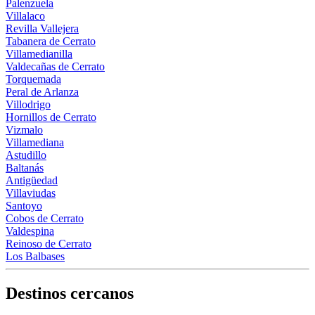
Palenzuela
Villalaco
Revilla Vallejera
Tabanera de Cerrato
Villamedianilla
Valdecañas de Cerrato
Torquemada
Peral de Arlanza
Villodrigo
Hornillos de Cerrato
Vizmalo
Villamediana
Astudillo
Baltanás
Antigüedad
Villaviudas
Santoyo
Cobos de Cerrato
Valdespina
Reinoso de Cerrato
Los Balbases
Destinos cercanos