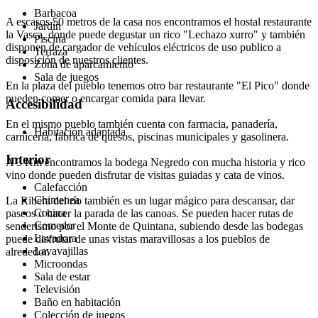
Barbacoa
A escasos 50 metros de la casa nos encontramos el hostal restaurante
Jardín
la Vasca, donde puede degustar un rico "Lechazo xurro" y también
Piscina
disponen de cargador de vehículos eléctricos de uso publico a
Terraza
disposición de nuestros clientes.
Zona de aparcamiento
Sala de juegos
En la plaza del pueblo tenemos otro bar restaurante "El Pico" donde
pueden comer o encargar comida para llevar.
Accesibilidad
En el mismo pueblo también cuenta con farmacia, panadería,
Habitación adaptada
carnicería, fabrica de quesos, piscinas municipales y gasolinera.
Interior
A 3 Km encontramos la bodega Negredo con mucha historia y rico
vino donde pueden disfrutar de visitas guiadas y cata de vinos.
Calefacción
Chimenea
La Ribera del río también es un lugar mágico para descansar, dar
Cocina
paseos o hacer la parada de las canoas. Se pueden hacer rutas de
Comedor
senderismo por el Monte de Quintana, subiendo desde las bodegas
Lavadora
puede disfrutar de unas vistas maravillosas a los pueblos de
Lavavajillas
alrededor.
Microondas
Sala de estar
Televisión
Baño en habitación
Colección de juegos