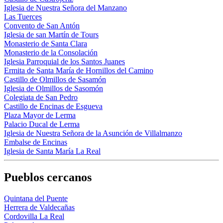
Iglesia de Nuestra Señora del Manzano
Las Tuerces
Convento de San Antón
Iglesia de san Martín de Tours
Monasterio de Santa Clara
Monasterio de la Consolación
Iglesia Parroquial de los Santos Juanes
Ermita de Santa María de Hornillos del Camino
Castillo de Olmillos de Sasamón
Iglesia de Olmillos de Sasomón
Colegiata de San Pedro
Castillo de Encinas de Esgueva
Plaza Mayor de Lerma
Palacio Ducal de Lerma
Iglesia de Nuestra Señora de la Asunción de Villalmanzo
Embalse de Encinas
Iglesia de Santa María La Real
Pueblos cercanos
Quintana del Puente
Herrera de Valdecañas
Cordovilla La Real