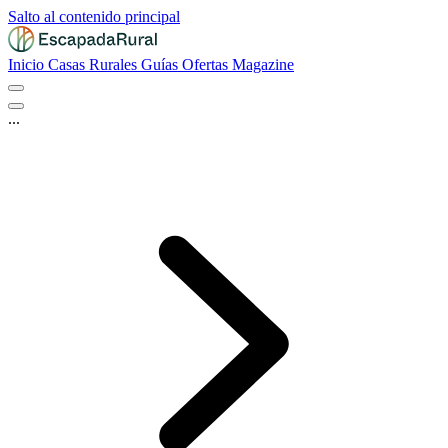
Salto al contenido principal
Inicio
Casas Rurales
Guías
Ofertas
Magazine
...