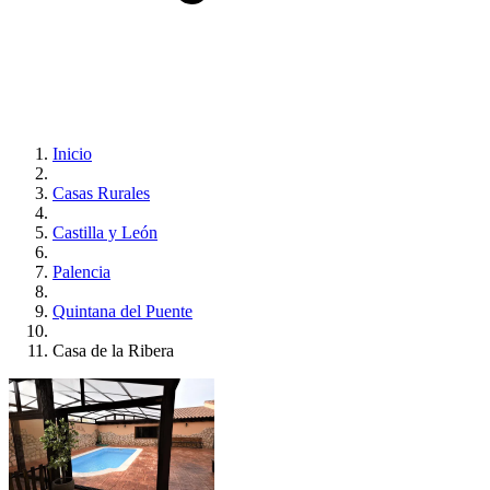
Inicio
Casas Rurales
Castilla y León
Palencia
Quintana del Puente
Casa de la Ribera