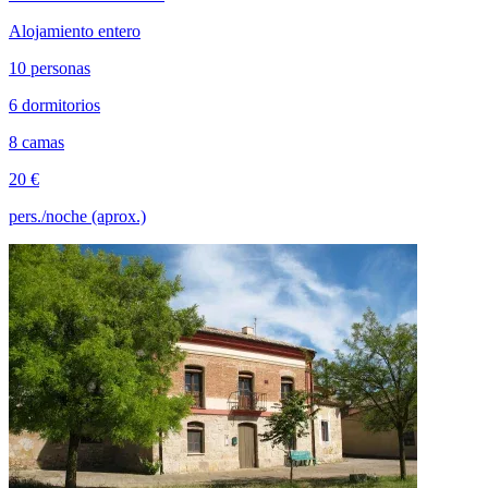
Alojamiento entero
10 personas
6 dormitorios
8 camas
20 €
pers./noche (aprox.)