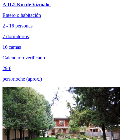
A 11.5 Km de Vizmalo.
Entero o habitación
2 - 16 personas
7 dormitorios
16 camas
Calendario verificado
29 €
pers./noche (aprox.)