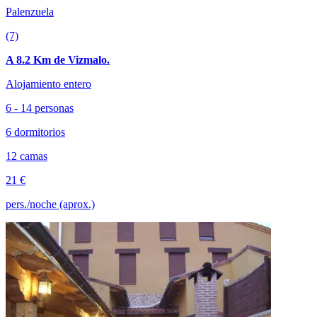
Palenzuela
(7)
A 8.2 Km de Vizmalo.
Alojamiento entero
6 - 14 personas
6 dormitorios
12 camas
21 €
pers./noche (aprox.)