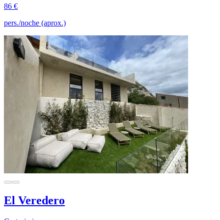
86 €
pers./noche (aprox.)
El Veredero