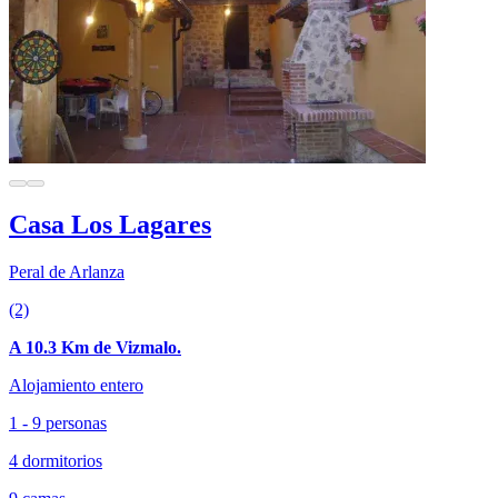
Casa Los Lagares
Peral de Arlanza
(2)
A 10.3 Km de Vizmalo.
Alojamiento entero
1 - 9 personas
4 dormitorios