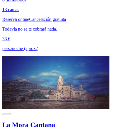
13 camas
Reserva online
Cancelación gratuita
Todavía no se te cobrará nada.
33 €
pers./noche (aprox.)
La Mora Cantana