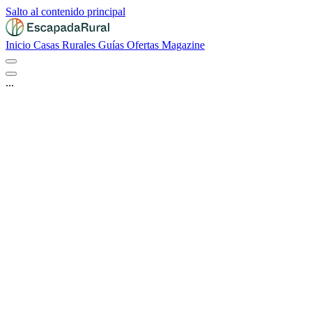
Salto al contenido principal
Inicio
Casas Rurales
Guías
Ofertas
Magazine
...