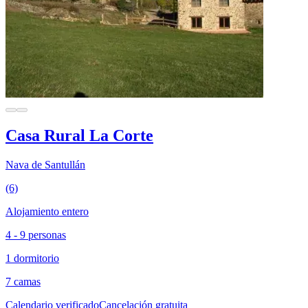
Casa Rural La Corte
Nava de Santullán
(6)
Alojamiento entero
4 - 9 personas
1 dormitorio
7 camas
Calendario verificado
Cancelación gratuita