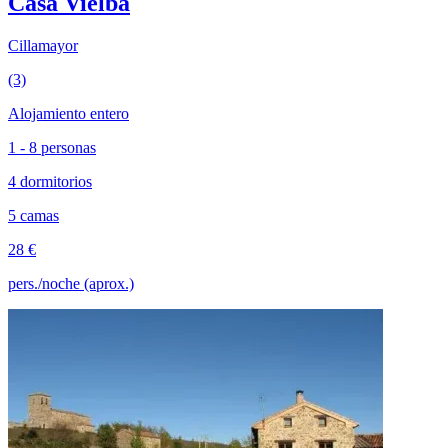
Casa Vielba
Cillamayor
(3)
Alojamiento entero
1 - 8 personas
4 dormitorios
5 camas
28 €
pers./noche (aprox.)