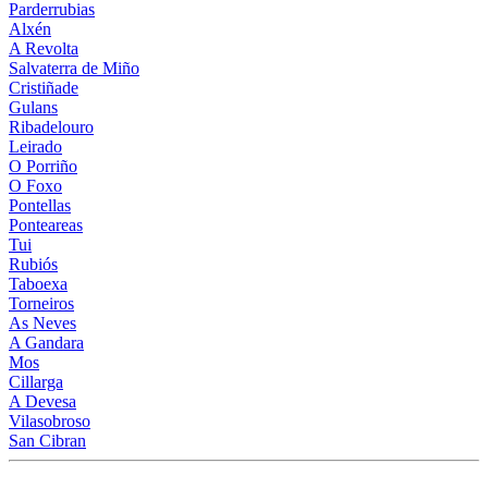
Parderrubias
Alxén
A Revolta
Salvaterra de Miño
Cristiñade
Gulans
Ribadelouro
Leirado
O Porriño
O Foxo
Pontellas
Ponteareas
Tui
Rubiós
Taboexa
Torneiros
As Neves
A Gandara
Mos
Cillarga
A Devesa
Vilasobroso
San Cibran