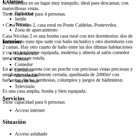
Exterior
Se encuentra en un lugar muy tranquilo, ideal para descansar, con
maravillosas vistas.
Barbacoa
Tiene capacidad para 4 personas.
Jardín
Terraza
• Casa Nicolau 2, casa rural en Ponte Caldelas, Pontevedra.
Zona de aparcamiento
Casa Nicolau 2 es una bonita casa rural con tres dormitorios: dos de
Interior
matrimonio (uno tipo suite con baño incluido) y otro dormitorio con
2 camas. Hay otro cuarto de baño entre las dos últimas habitaciones
y cocina totalmente equipada, moderna y abierta al salón comedor
Calefacción
que cuenta con estufa.
Cocina
Comedor
En el exterior cuenta con un porche con preciosas vistas preciosas y
Lavadora
amplia parcela totalmente cerrada, ajardinada de 2000m² con
Microondas
barbacoa, ducha, tumbonas, columpios y juegos de bádminton.
Sala de estar
Televisión
Es una casa amplia, bonita y bien equipada.
Servicios
Tiene capacidad para 6 personas
Acceso internet
Situación
Acceso asfaltado