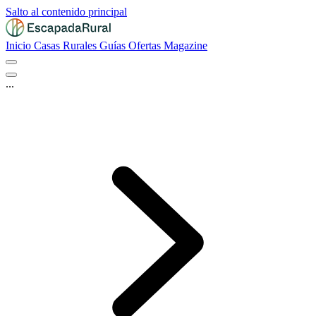
Salto al contenido principal
Inicio
Casas Rurales
Guías
Ofertas
Magazine
...