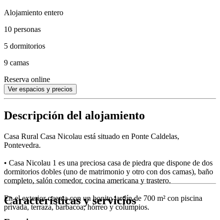
Alojamiento entero
10 personas
5 dormitorios
9 camas
Reserva online
Ver espacios y precios
Descripción del alojamiento
Casa Rural Casa Nicolau está situado en Ponte Caldelas,
Pontevedra.
• Casa Nicolau 1 es una preciosa casa de piedra que dispone de dos
dormitorios dobles (uno de matrimonio y otro con dos camas), baño
completo, salón comedor, cocina americana y trastero.
Características y servicios
En el exterior cuenta con un bonito jardín de 700 m² con piscina
privada, terraza, barbacoa, hórreo y columpios.