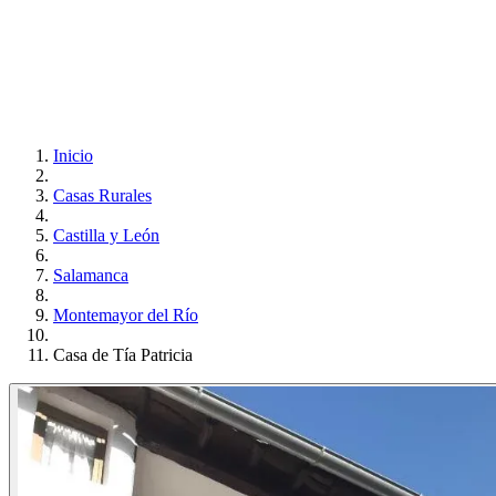
Inicio
Casas Rurales
Castilla y León
Salamanca
Montemayor del Río
Casa de Tía Patricia