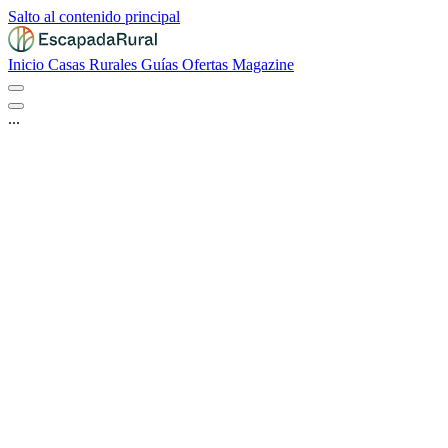
Salto al contenido principal
Inicio
Casas Rurales
Guías
Ofertas
Magazine
...