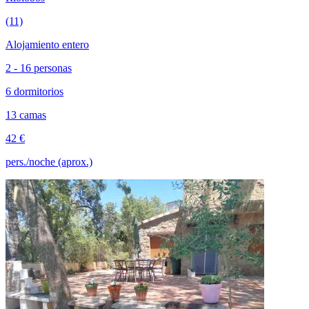
(11)
Alojamiento entero
2 - 16 personas
6 dormitorios
13 camas
42 €
pers./noche (aprox.)