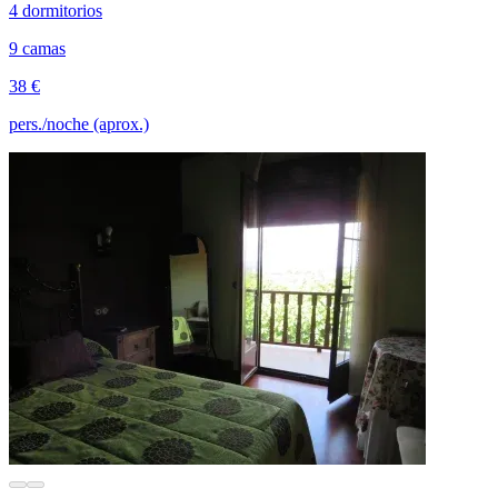
4 dormitorios
9 camas
38 €
pers./noche (aprox.)