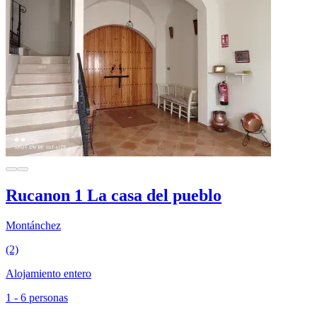
Rucanon 1 La casa del pueblo
Montánchez
(2)
Alojamiento entero
1 - 6 personas