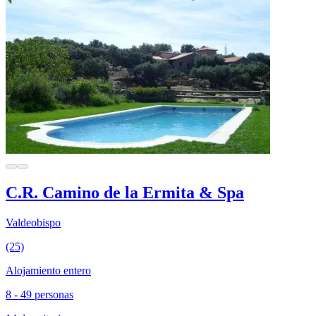
C.R. Camino de la Ermita & Spa
Valdeobispo
(25)
Alojamiento entero
8 - 49 personas