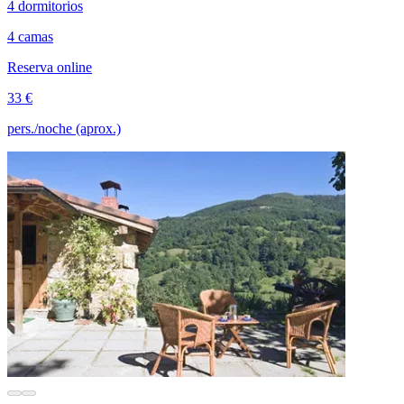
4 dormitorios
4 camas
Reserva online
33 €
pers./noche (aprox.)