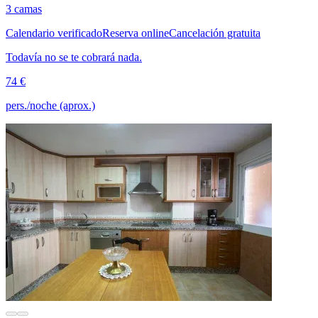
3 camas
Calendario verificado
Reserva online
Cancelación gratuita
Todavía no se te cobrará nada.
74 €
pers./noche (aprox.)