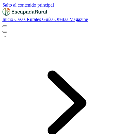
Salto al contenido principal
Inicio
Casas Rurales
Guías
Ofertas
Magazine
...