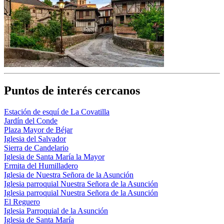
Puntos de interés cercanos
Estación de esquí de La Covatilla
Jardín del Conde
Plaza Mayor de Béjar
Iglesia del Salvador
Sierra de Candelario
Iglesia de Santa María la Mayor
Ermita del Humilladero
Iglesia de Nuestra Señora de la Asunción
Iglesia parroquial Nuestra Señora de la Asunción
Iglesia parroquial Nuestra Señora de la Asunción
El Reguero
Iglesia Parroquial de la Asunción
Iglesia de Santa María