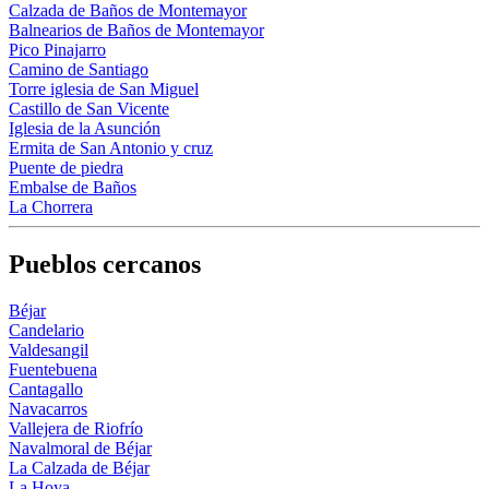
Calzada de Baños de Montemayor
Balnearios de Baños de Montemayor
Pico Pinajarro
Camino de Santiago
Torre iglesia de San Miguel
Castillo de San Vicente
Iglesia de la Asunción
Ermita de San Antonio y cruz
Puente de piedra
Embalse de Baños
La Chorrera
Pueblos cercanos
Béjar
Candelario
Valdesangil
Fuentebuena
Cantagallo
Navacarros
Vallejera de Riofrío
Navalmoral de Béjar
La Calzada de Béjar
La Hoya