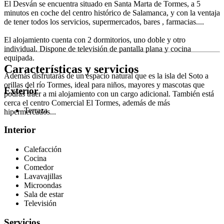
El Desván se encuentra situado en Santa Marta de Tormes, a 5
minutos en coche del centro histórico de Salamanca, y con la ventaja
de tener todos los servicios, supermercados, bares , farmacias....
El alojamiento cuenta con 2 dormitorios, uno doble y otro
individual. Dispone de televisión de pantalla plana y cocina
equipada.
Características y servicios
Además disfrutarás de un espacio natural que es la isla del Soto a
orillas del río Tormes, ideal para niños, mayores y mascotas que
Exterior
podrás traer a mi alojamiento con un cargo adicional. También está
cerca el centro Comercial El Tormes, además de más
Terraza
hipermercados...
Interior
Calefacción
Cocina
Comedor
Lavavajillas
Microondas
Sala de estar
Televisión
Servicios