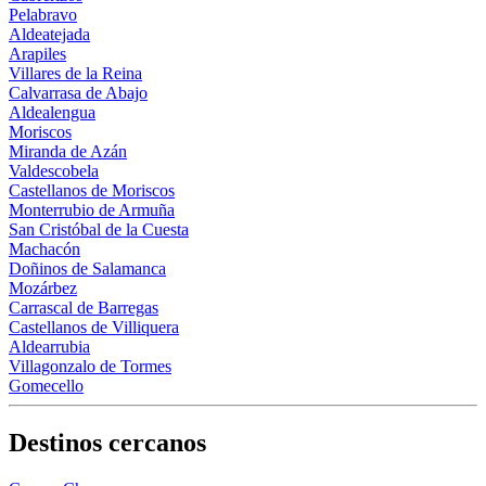
Pelabravo
Aldeatejada
Arapiles
Villares de la Reina
Calvarrasa de Abajo
Aldealengua
Moriscos
Miranda de Azán
Valdescobela
Castellanos de Moriscos
Monterrubio de Armuña
San Cristóbal de la Cuesta
Machacón
Doñinos de Salamanca
Mozárbez
Carrascal de Barregas
Castellanos de Villiquera
Aldearrubia
Villagonzalo de Tormes
Gomecello
Destinos cercanos