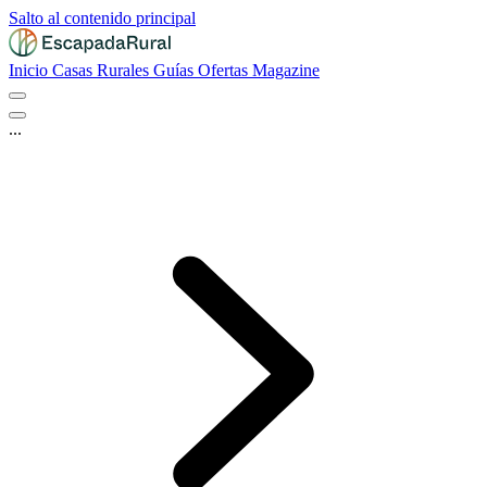
Salto al contenido principal
Inicio
Casas Rurales
Guías
Ofertas
Magazine
...