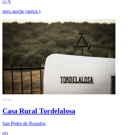
57 €
pers./noche (aprox.)
Casa Rural Tordelalosa
San Pedro de Rozados
(0)