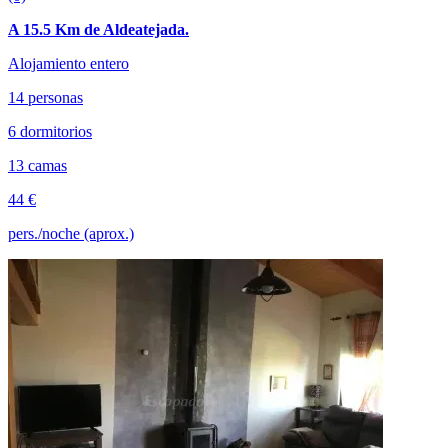
A 15.5 Km de Aldeatejada.
Alojamiento entero
14 personas
6 dormitorios
13 camas
44 €
pers./noche (aprox.)