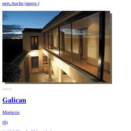
pers./noche (aprox.)
Galican
Moriscos
(0)