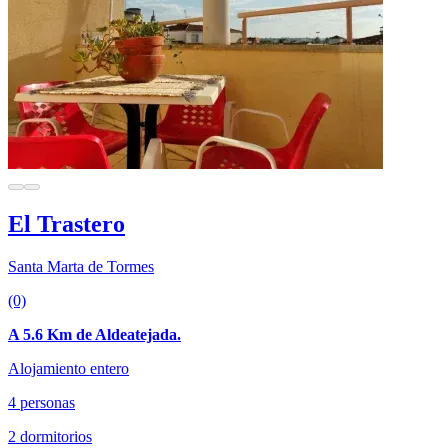
El Trastero
Santa Marta de Tormes
(0)
A 5.6 Km de Aldeatejada.
Alojamiento entero
4 personas
2 dormitorios