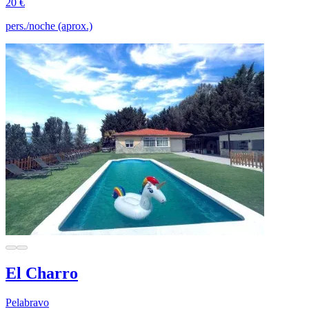
20 €
pers./noche (aprox.)
El Charro
Pelabravo