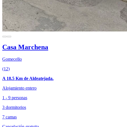
Casa Marchena
Gomecello
(12)
A 18.5 Km de Aldeatejada.
Alojamiento entero
1 - 9 personas
3 dormitorios
7 camas
Cancelación gratuita