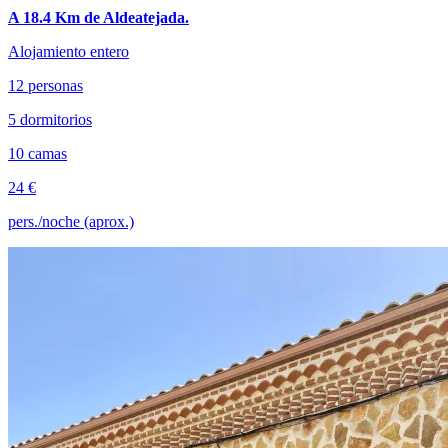
A 18.4 Km de Aldeatejada.
Alojamiento entero
12 personas
5 dormitorios
10 camas
24 €
pers./noche (aprox.)