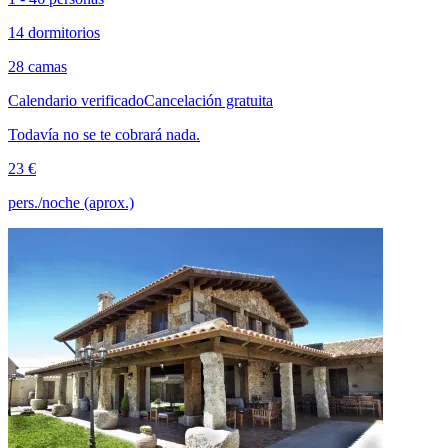
14 dormitorios
28 camas
Calendario verificado
Cancelación gratuita
Todavía no se te cobrará nada.
23 €
pers./noche (aprox.)