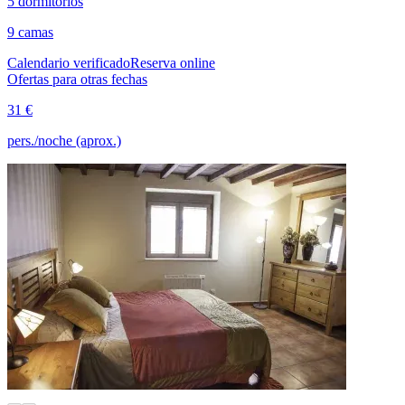
5 dormitorios
9 camas
Calendario verificado
Reserva online
Ofertas para otras fechas
31 €
pers./noche (aprox.)