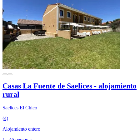
Casas La Fuente de Saelices - alojamiento
rural
Saelices El Chico
(4)
Alojamiento entero
1 - 46 personas