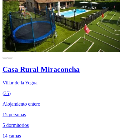
Casa Rural Miraconcha
Villar de la Yegua
(35)
Alojamiento entero
15 personas
5 dormitorios
14 camas