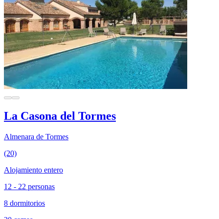
La Casona del Tormes
Almenara de Tormes
(20)
Alojamiento entero
12 - 22 personas
8 dormitorios