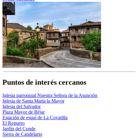
Puntos de interés cercanos
Iglesia parroquial Nuestra Señora de la Asunción
Iglesia de Santa María la Mayor
Iglesia del Salvador
Plaza Mayor de Béjar
Estación de esquí de La Covatilla
El Reguero
Jardín del Conde
Sierra de Candelario