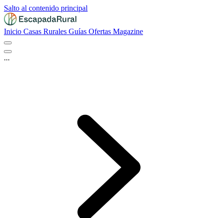
Salto al contenido principal
Inicio
Casas Rurales
Guías
Ofertas
Magazine
...