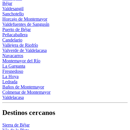
Béjar
Valdesangil
Sanchotello
Horcajo de Montemayor
Valdefuentes de Sangusín
Puerto de Béjar
Peñacaballera
Candelario
Vallejera de Riofrío
Valverde de Valdelacasa
Navacarros
Montemayor del Río
La Garganta
Fresnedoso
La Hoya
Ledrada
Baños de Montemayor
Colmenar de Montemayor
Valdelacasa
Destinos cercanos
Sierra de Béjar