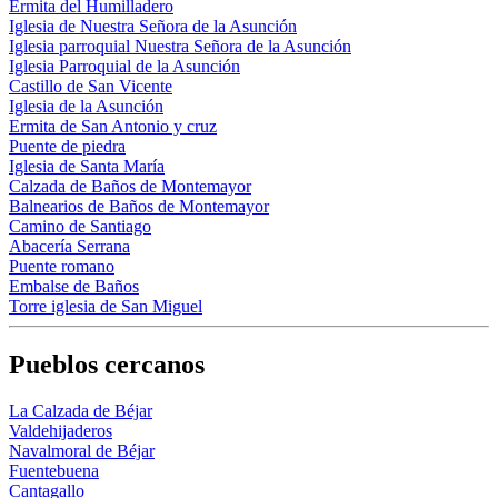
Ermita del Humilladero
Iglesia de Nuestra Señora de la Asunción
Iglesia parroquial Nuestra Señora de la Asunción
Iglesia Parroquial de la Asunción
Castillo de San Vicente
Iglesia de la Asunción
Ermita de San Antonio y cruz
Puente de piedra
Iglesia de Santa María
Calzada de Baños de Montemayor
Balnearios de Baños de Montemayor
Camino de Santiago
Abacería Serrana
Puente romano
Embalse de Baños
Torre iglesia de San Miguel
Pueblos cercanos
La Calzada de Béjar
Valdehijaderos
Navalmoral de Béjar
Fuentebuena
Cantagallo