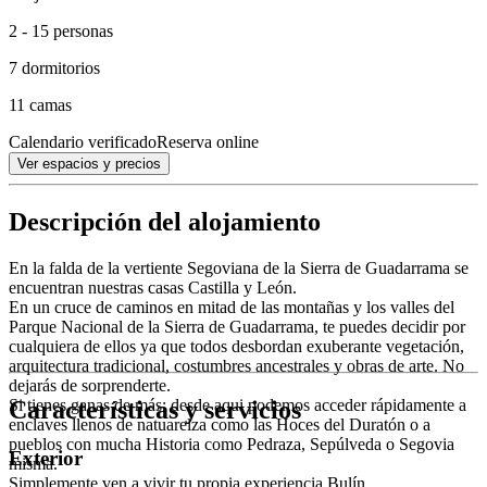
2 - 15 personas
7 dormitorios
11 camas
Calendario verificado
Reserva online
Ver espacios y precios
Descripción del alojamiento
En la falda de la vertiente Segoviana de la Sierra de Guadarrama se
encuentran nuestras casas Castilla y León.
En un cruce de caminos en mitad de las montañas y los valles del
Parque Nacional de la Sierra de Guadarrama, te puedes decidir por
cualquiera de ellos ya que todos desbordan exuberante vegetación,
arquitectura tradicional, costumbres ancestrales y obras de arte. No
dejarás de sorprenderte.
Características y servicios
Si tienes ganas de más: desde aqui podemos acceder rápidamente a
enclaves llenos de natuarelza como las Hoces del Duratón o a
pueblos con mucha Historia como Pedraza, Sepúlveda o Segovia
Exterior
misma.
Simplemente ven a vivir tu propia experiencia Bulín.