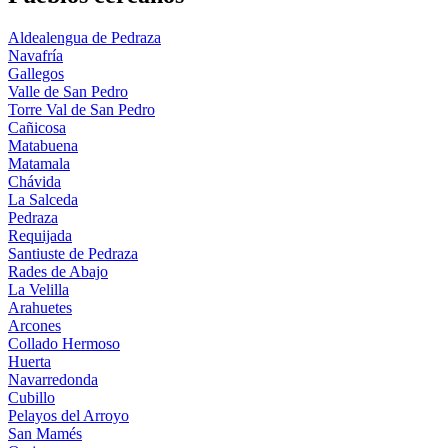
Aldealengua de Pedraza
Navafría
Gallegos
Valle de San Pedro
Torre Val de San Pedro
Cañicosa
Matabuena
Matamala
Chávida
La Salceda
Pedraza
Requijada
Santiuste de Pedraza
Rades de Abajo
La Velilla
Arahuetes
Arcones
Collado Hermoso
Huerta
Navarredonda
Cubillo
Pelayos del Arroyo
San Mamés