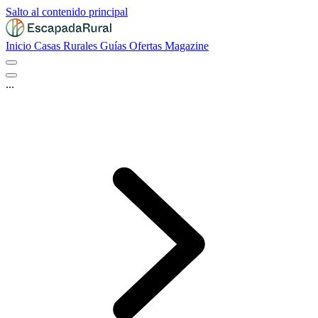
Salto al contenido principal
Inicio
Casas Rurales
Guías
Ofertas
Magazine
...