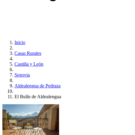
Inicio
Casas Rurales
Castilla y León
Segovia
Aldealengua de Pedraza
El Bulín de Aldealengua